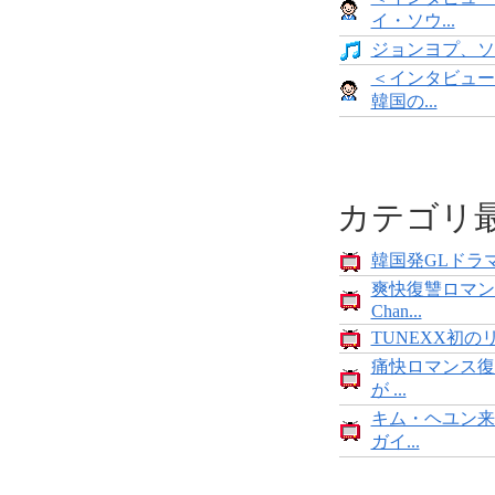
イ・ソウ...
ジョンヨプ、ソ
＜インタビュー
韓国の...
カテゴリ
韓国発GLドラマ
爽快復讐ロマン
Chan...
TUNEXX初の
痛快ロマンス復
が ...
キム・ヘユン来
ガイ...