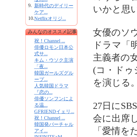
9.
新時代のデイリー
いかと思
ケア...
10.
Netflixオリジ...
女優のソウ
みんなのオススメ記事
祝！Channel ...
ドラマ「明
俳優ロモン日本公
式サ...
主義者の
キム・ウソク主演
「夜...
(コ・ドゥ
韓国ガールズグル
ープ...
を演じる
人気韓国ドラマ
『恋の...
俳優ソンフンによ
27日にS
る温...
GFRIENDイェリ...
会に出席
祝！Channel ...
韓国発バーチャル
「愛情を
アイ...
INFINITE×M...