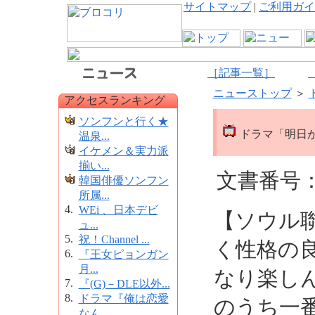
サイトマップ
|
ご利用ガイ
［記事一覧］
ニューストップ
＞
アクセスランキング
ソンフンと行く★
ドラマ「明日が
温泉...
イケメン＆実力派
揃い...
文書番号：1
韓国俳優ソンフン
所属...
4.
WEi 、日本デビ
【ソウル
ュ...
5.
祝！Channel ...
く性格の
6.
『王女ピョンガン
月...
なり楽し
7.
『(G)－DLE以外...
8.
ドラマ『俺は恋愛
のうち一
なん...