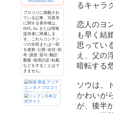
るキャラ
ブロコリに掲載され
ている記事、写真等
恋人のヨン
に関する著作権は、
IMX, Inc.または情報
も早く結
提供者に帰属しま
す。これらコンテン
思ってい
ツの全部または一部
を複製･公開･送信･頒
え、父の
布･譲渡･貸与･翻訳･
翻案･使用許諾･転載
暗転する
などをすることはで
きません。
ソウは、
かわいが
が、後半か