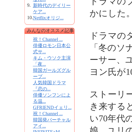
ドラマの
9.
新時代のデイリー
かにした
ケア...
10.
Netflixオリジ...
みんなのオススメ記事
ドラマのタ
祝！Channel ...
「冬のソ
俳優ロモン日本公
式サ...
ーサー、
キム・ウソク主演
「夜...
ヨン氏が1
韓国ガールズグル
ープ...
人気韓国ドラマ
『恋の...
ストーリー
俳優ソンフンによ
る温...
き来する
GFRIENDイェリ...
祝！Channel ...
い70年
韓国発バーチャル
アイ...
娘、ユリ
INFINITE×M...