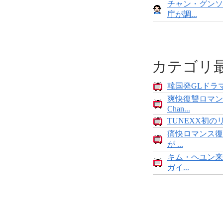
チャン・グンソ
庁が調...
カテゴリ
韓国発GLドラマ
爽快復讐ロマン
Chan...
TUNEXX初の
痛快ロマンス復
が ...
キム・ヘユン来
ガイ...