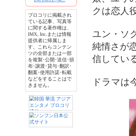
クは恋人
ブロコリに掲載され
ている記事、写真等
に関する著作権は、
ユン・ソ
IMX, Inc.または情報
提供者に帰属しま
純情さが
す。これらコンテン
ツの全部または一部
信してい
を複製･公開･送信･頒
布･譲渡･貸与･翻訳･
翻案･使用許諾･転載
などをすることはで
ドラマは
きません。