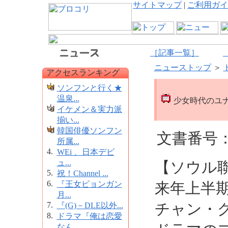
サイトマップ
|
ご利用ガイ
［記事一覧］
ニューストップ
＞
アクセスランキング
ソンフンと行く★
温泉...
少女時代のユ
イケメン＆実力派
揃い...
韓国俳優ソンフン
文書番号：1
所属...
4.
WEi 、日本デビ
ュ...
【ソウル
5.
祝！Channel ...
6.
『王女ピョンガン
来年上半期
月...
7.
チャン・
『(G)－DLE以外...
8.
ドラマ『俺は恋愛
なん...