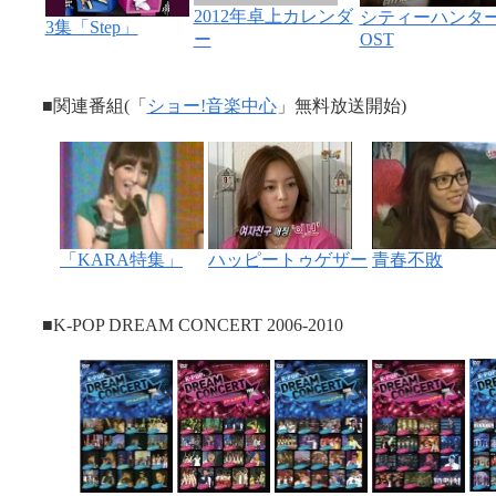
2012年卓上カレンダ
シティーハンタ
3集「Step」
ー
OST
■関連番組(「
ショー!音楽中心
」無料放送開始)
「KARA特集」
ハッピートゥゲザー
青春不敗
■K-POP DREAM CONCERT 2006-2010