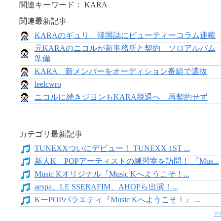
関連キーワード： KARA
関連最新記事
KARAのギュリ 韓国誌にビューティーコラム連載
元KARAのニコルが新事務所と契約 ソロアルバム
準備
KARA 新メンバーをオーディション番組で選抜
leelcwro
ニコルに続きジヨンもKARA脱退へ 再契約せず
カテゴリ最新記事
TUNEXXついにデビュー！ TUNEXX 1ST ...
新人K―POPアーティストの練習室を訪問！ 『Mus...
Music Kオリジナル『Music Kへようこそ！...
aespa、LE SSERAFIM、AHOFら出演！...
KーPOPバラエティ『Music Kへようこそ！』 ...
>