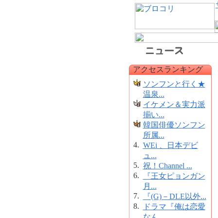
アクセスランキング
ソンフンと行く★
温泉...
イケメン＆実力派
揃い...
韓国俳優ソンフン
所属...
4.
WEi 、日本デビ
ュ...
5.
祝！Channel ...
6.
『王女ピョンガン
月...
7.
『(G)－DLE以外...
8.
ドラマ『俺は恋愛
なん...