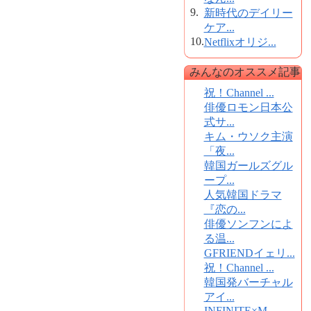
9.
新時代のデイリー
ケア...
10.
Netflixオリジ...
みんなのオススメ記事
祝！Channel ...
俳優ロモン日本公
式サ...
キム・ウソク主演
「夜...
韓国ガールズグル
ープ...
人気韓国ドラマ
『恋の...
俳優ソンフンによ
る温...
GFRIENDイェリ...
祝！Channel ...
韓国発バーチャル
アイ...
INFINITE×M...