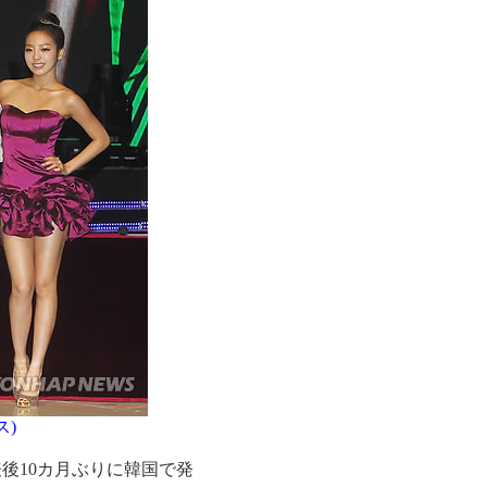
ス)
発表後10カ月ぶりに韓国で発