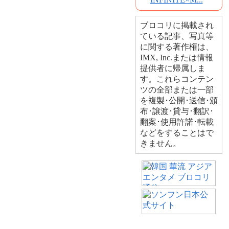
ブロコリに掲載され
ている記事、写真等
に関する著作権は、
IMX, Inc.または情報
提供者に帰属しま
す。これらコンテン
ツの全部または一部
を複製･公開･送信･頒
布･譲渡･貸与･翻訳･
翻案･使用許諾･転載
などをすることはで
きません。