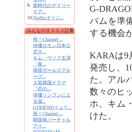
9.
新時代のデイリー
G-DRA
ケア...
10.
Netflixオリジ...
バムを準
みんなのオススメ記事
する機会
祝！Channel ...
俳優ロモン日本公
式サ...
KARAは
キム・ウソク主演
「夜...
発売し、1
韓国ガールズグル
ープ...
た。アルバ
人気韓国ドラマ
『恋の...
数々のヒ
俳優ソンフンによ
る温...
ホ、キム
GFRIENDイェリ...
けた。
祝！Channel ...
韓国発バーチャル
アイ...
INFINITE×M...