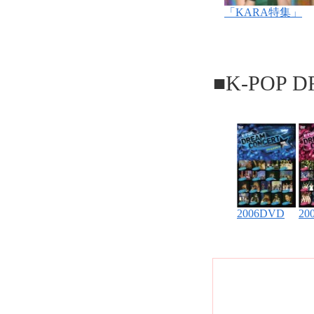
「KARA特集」
■K-POP D
2006DVD
20