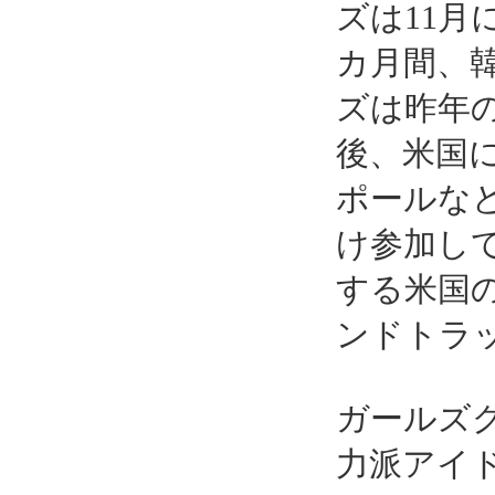
ズは11月
カ月間、
ズは昨年のヒッ
後、米国
ポールな
け参加し
する米国
ンドトラッ
ガールズ
力派アイド