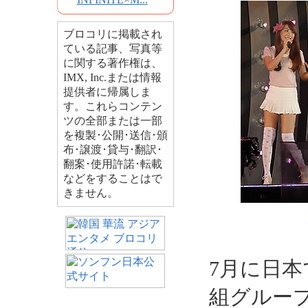
ブロコリに掲載され
ている記事、写真等
に関する著作権は、
IMX, Inc.または情報
提供者に帰属しま
す。これらコンテン
ツの全部または一部
を複製･公開･送信･頒
布･譲渡･貸与･翻訳･
翻案･使用許諾･転載
などをすることはで
きません。
7月に日
組グループ