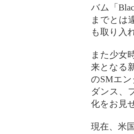
バム「Bla
までとは
も取り入
また少女時
来となる
のSMエ
ダンス、
化をお見
現在、米