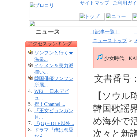
サイトマップ
|
ご利用ガイ
［記事一覧］
ニューストップ
＞
アクセスランキング
ソンフンと行く★
少女時代、KA
温泉...
イケメン＆実力派
揃い...
文書番号：1
韓国俳優ソンフン
所属...
4.
WEi 、日本デビ
【ソウル聯
ュ...
5.
祝！Channel ...
韓国歌謡
6.
『王女ピョンガン
月...
め海外で活
7.
『(G)－DLE以外...
8.
ドラマ『俺は恋愛
次々と新譜
なん...