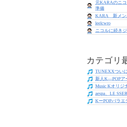
元KARAのニ
準備
KARA 新メ
leelcwro
ニコルに続きジ
カテゴリ
TUNEXXついにデ
新人K―POPア
Music Kオリジ
aespa、LE SS
KーPOPバラエテ