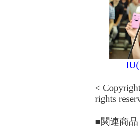
I
< Copyrig
rights reser
■関連商品