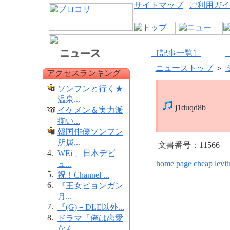
サイトマップ
|
ご利用ガイ
［記事一覧］
ニューストップ
＞
アクセスランキング
ソンフンと行く★
温泉...
j1duqd8b
イケメン＆実力派
揃い...
韓国俳優ソンフン
所属...
文書番号：11566
4.
WEi 、日本デビ
home page
cheap levit
ュ...
5.
祝！Channel ...
6.
『王女ピョンガン
月...
7.
『(G)－DLE以外...
8.
ドラマ『俺は恋愛
なん...