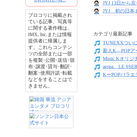
JYJ 13日か
JYJ 初の日
ブロコリに掲載され
ている記事、写真等
に関する著作権は、
カテゴリ最新記事
IMX, Inc.または情報
提供者に帰属しま
TUNEXXついにデ
す。これらコンテン
新人K―POPア
ツの全部または一部
Music Kオリジ
を複製･公開･送信･頒
布･譲渡･貸与･翻訳･
aespa、LE SS
翻案･使用許諾･転載
KーPOPバラエテ
などをすることはで
きません。