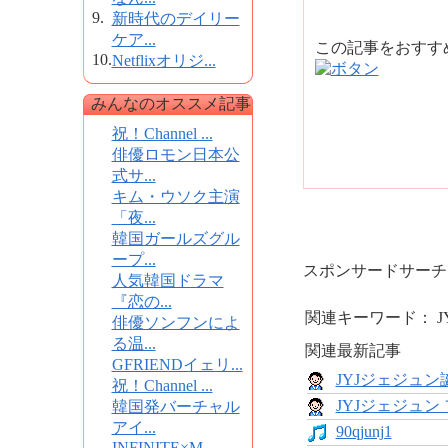
9.
新時代のデイリー
ケア...
この記事をおす
10.
Netflixオリジ...
みんなのオススメ記事
祝！Channel ...
俳優ロモン日本公
式サ...
キム・ウソク主演
「夜...
韓国ガールズグル
ープ...
スポンサードサーチ
人気韓国ドラマ
『恋の...
関連キーワード： JY
俳優ソンフンによ
る温...
関連最新記事
GFRIENDイェリ...
JYJジェジュ
祝！Channel ...
JYJジェジュン
韓国発バーチャル
アイ...
90qjunj1
INFINITE×M...