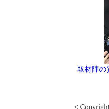
取材陣の
< Copyrig