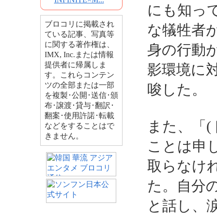
にも知っ
ブロコリに掲載され
な犠牲者
ている記事、写真等
に関する著作権は、
身の行動
IMX, Inc.または情報
提供者に帰属しま
影環境に
す。これらコンテン
ツの全部または一部
唆した。
を複製･公開･送信･頒
布･譲渡･貸与･翻訳･
翻案･使用許諾･転載
また、「(
などをすることはで
きません。
ことは申
取らなけ
た。自分
と話し、