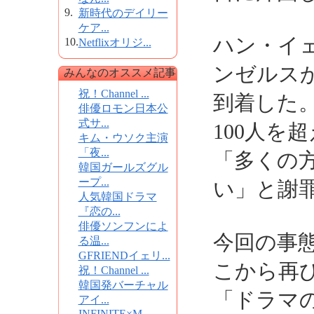
9.
新時代のデイリー
ケア...
ハン・イェ
10.
Netflixオリジ...
ンゼルス
みんなのオススメ記事
祝！Channel ...
到着した
俳優ロモン日本公
式サ...
100人を
キム・ウソク主演
「夜...
「多くの
韓国ガールズグル
ープ...
い」と謝
人気韓国ドラマ
『恋の...
俳優ソンフンによ
今回の事
る温...
GFRIENDイェリ...
こから再
祝！Channel ...
韓国発バーチャル
「ドラマ
アイ...
INFINITE×M...