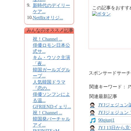
9.
新時代のデイリー
この記事をおす
ケア...
10.
Netflixオリジ...
みんなのオススメ記事
祝！Channel ...
俳優ロモン日本公
式サ...
キム・ウソク主演
「夜...
韓国ガールズグル
スポンサードサーチ
ープ...
人気韓国ドラマ
関連キーワード： JY
『恋の...
俳優ソンフンによ
関連最新記事
る温...
JYJジェジュ
GFRIENDイェリ...
JYJジェジュン
祝！Channel ...
韓国発バーチャル
90qjunj1
アイ...
JYJ 13日か
INFINITE×M...