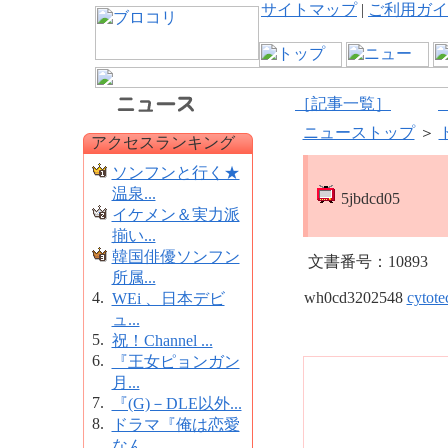
サイトマップ
|
ご利用ガイ
［記事一覧］
ニューストップ
＞
アクセスランキング
ソンフンと行く★
温泉...
5jbdcd05
イケメン＆実力派
揃い...
韓国俳優ソンフン
文書番号：10893
所属...
4.
wh0cd3202548
cytote
WEi 、日本デビ
ュ...
5.
祝！Channel ...
6.
『王女ピョンガン
月...
7.
『(G)－DLE以外...
8.
ドラマ『俺は恋愛
なん...