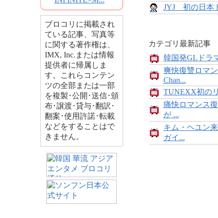
JYJ 初の日
ブロコリに掲載され
ている記事、写真等
カテゴリ最新記事
に関する著作権は、
IMX, Inc.または情報
韓国発GLドラマ
提供者に帰属しま
爽快復讐ロマン
す。これらコンテン
Chan...
ツの全部または一部
TUNEXX初の
を複製･公開･送信･頒
痛快ロマンス復
布･譲渡･貸与･翻訳･
が ...
翻案･使用許諾･転載
などをすることはで
キム・ヘユン来
きません。
ガイ...