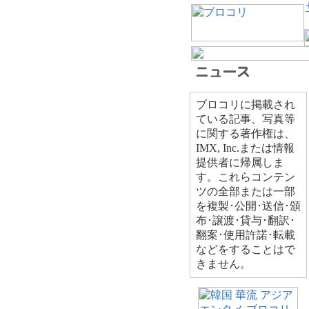
ブロコリに掲載され
ている記事、写真等
に関する著作権は、
IMX, Inc.または情報
提供者に帰属しま
す。これらコンテン
ツの全部または一部
を複製･公開･送信･頒
布･譲渡･貸与･翻訳･
翻案･使用許諾･転載
などをすることはで
きません。