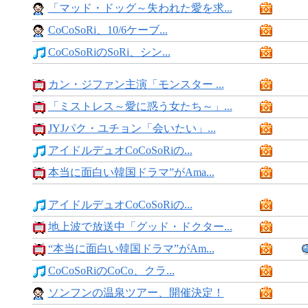
「マッド・ドッグ～失われた愛を求...
CoCoSoRi、10/6ケーブ...
CoCoSoRiのSoRi、シン...
カン・ジファン主演「モンスター ...
「ミストレス～愛に惑う女たち～」...
JYJパク・ユチョン「会いたい」...
アイドルデュオCoCoSoRiの...
本当に面白い韓国ドラマ”がAma...
アイドルデュオCoCoSoRiの...
地上波で放送中「グッド・ドクター...
“本当に面白い韓国ドラマ”がAm...
CoCoSoRiのCoCo、クラ...
ソンフンの温泉ツアー、開催決定！