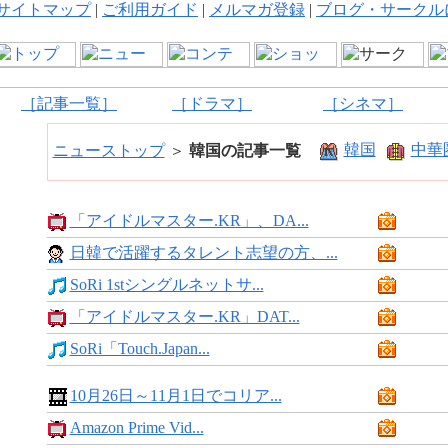
サイトマップ
|
ご利用ガイド
|
メルマガ登録
|
ブログ・サークル
［記事一覧］
［ドラマ］
［シネマ］
韓国
中華
ニューストップ
＞
韓国の記事一覧
「アイドルマスター.KR」、DA...
日韓で活躍するタレント志望の方、...
SoRi 1stシングルネットサ...
「アイドルマスター.KR」DAT...
SoRi「Touch.Japan...
10月26日～11月1日でコリア...
Amazon Prime Vid...