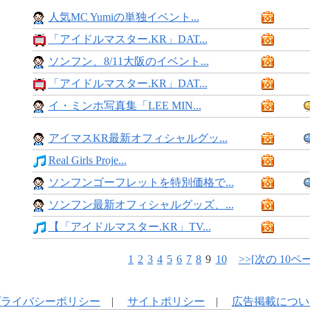
人気MC Yumiの単独イベント...
「アイドルマスター.KR」DAT...
ソンフン、8/11大阪のイベント...
「アイドルマスター.KR」DAT...
イ・ミンホ写真集「LEE MIN...
アイマスKR最新オフィシャルグッ...
Real Girls Proje...
ソンフンゴーフレットを特別価格で...
ソンフン最新オフィシャルグッズ、...
【「アイドルマスター.KR」TV...
1
2
3
4
5
6
7
8
9
10
>>[次の 10ペ
プライバシーポリシー
|
サイトポリシー
|
広告掲載につい