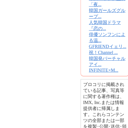
「夜...
韓国ガールズグル
ープ...
人気韓国ドラマ
『恋の...
俳優ソンフンによ
る温...
GFRIENDイェリ...
祝！Channel ...
韓国発バーチャル
アイ...
INFINITE×M...
ブロコリに掲載され
ている記事、写真等
に関する著作権は、
IMX, Inc.または情報
提供者に帰属しま
す。これらコンテン
ツの全部または一部
を複製･公開･送信･頒