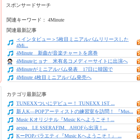
スポンサードサーチ
関連キーワード： 4Minute
関連最新記事
＜インタビュー＞5枚目ミニアルバムリリースした
4Mi...
4Minute 新曲が音楽チャートを席巻
4Minuteヒョナ 米有名コメディーサイトに出演へ
4Minuteがミニアルバム発表 17日に韓国で
4Minute 4枚目ミニアルバム発売へ
カテゴリ最新記事
TUNEXXついにデビュー！ TUNEXX 1ST ...
新人K―POPアーティストの練習室を訪問！ 『Mus...
Music Kオリジナル『Music Kへようこそ！...
aespa、LE SSERAFIM、AHOFら出演！...
KーPOPバラエティ『Music Kへようこそ！』 ...