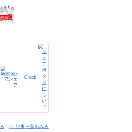
。
Check
みる
>> 記事一覧をみる