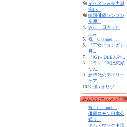
イケメン＆実力派
揃い...
韓国俳優ソンフン
所属...
4.
WEi 、日本デビ
ュ...
5.
祝！Channel ...
6.
『王女ピョンガン
月...
7.
『(G)－DLE以外...
8.
ドラマ『俺は恋愛
なん...
9.
新時代のデイリー
ケア...
10.
Netflixオリジ...
みんなのオススメ記
祝！Channel ...
俳優ロモン日本公
式サ...
キム・ウソク主演