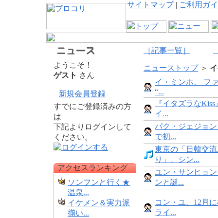
サイトマップ
|
ご利用ガイ
［記事一覧］
ようこそ！
ニューストップ
＞
イ
ゲスト
さん
イ・ミンホ、 フ
“...
新規会員登録
『イタズラなKis
すでにご登録済みの方
イ...
は
パク・ジェジョン
下記よりログインして
で初...
ください。
東京の「日韓交流
り」、シン...
アクセスランキング
ユン・サンヒョン
ソンフンと行く★
ンと誕...
温泉...
コン・ユ、12月
イケメン＆実力派
ライ...
揃い...