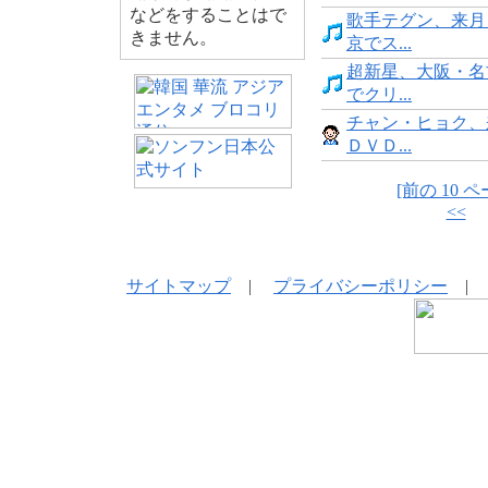
などをすることはで
歌手テグン、来月
きません。
京でス...
超新星、大阪・名
でクリ...
チャン・ヒョク、
ＤＶＤ...
[前の 10 ペ
<<
サイトマップ
|
プライバシーポリシー