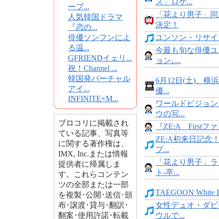
ス」ロケ...
ープ...
「花より男子」同
人気韓国ドラマ
決定！
『恋の...
俳優ソンフンによ
ユンソン・リサイタル 
る温...
今最も旬な俳優ユ
GFRIENDイェリ...
ョン､...
祝！Channel ...
韓国発バーチャル
6月12日(土)、横
アイ...
優...
INFINITE×M...
ワールドビジョン
ウの写...
ブロコリに掲載され
『ZE:A Firstファ
ている記事、写真等
ZE:A初来日記念
に関する著作権は、
プ...
IMX, Inc.または情報
「花より男子」ラ
提供者に帰属しま
ト‐卒...
す。これらコンテン
ツの全部または一部
TAEGOON White L
を複製･公開･送信･頒
布･譲渡･貸与･翻訳･
女性デュオ・ダビ
翻案･使用許諾･転載
ウルで...