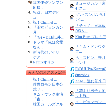
韓国俳優ソンフン
ミュージカル「宮
所属...
セス...
4.
WEi 、日本デビ
ソン･スンホン9
ュ...
ン1...
5.
祝！Channel ...
「チュノ」日本放
6.
『王女ピョンガン
演3人...
月...
Kim Bum プレミア～
7.
『(G)－DLE以外...
8.
ドラマ『俺は恋愛
「キム・ドンウク 
なん...
フ...
9.
新時代のデイリー
ケア...
ペ・スビン、来月
10.
Netflixオリジ...
ァンミ...
FkDUUPozKmwpOu
みんなのオススメ記事
8ttwo6dx
祝！Channel ...
2AM、遂に初来日!
俳優ロモン日本公
式サ...
「花より男子」同
キム・ウソク主演
ット残...
「夜...
イ・ビョンホン、
韓国ガールズグル