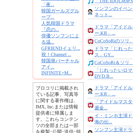
「THE IDOLM＠ST
「夜...
ソンフンのイベン
韓国ガールズグル
ネット...
ープ...
人気韓国ドラマ
ドラマ「アイドル
『恋の...
ー.KR」...
俳優ソンフンによ
CoCoSoRiのソリ、M
る温...
GFRIENDイェリ...
ドラマ「じれった
祝！Channel ...
ス」GY...
韓国発バーチャル
CoCoSoRi＆ソリ
アイ...
「じれったいロマ
INFINITE×M...
DVD.B...
ドラマ「アイドル
ブロコリに掲載され
ー.KR」...
ている記事、写真等
に関する著作権は、
「アイドルマスタ
IMX, Inc.または情報
週金...
提供者に帰属しま
イ・ミンホ主演ド
す。これらコンテン
海の伝...
ツの全部または一部
ソンフン主演ドラ
を複製･公開･送信･頒