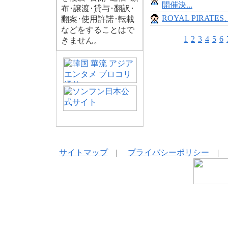
開催決...
布･譲渡･貸与･翻訳･
ROYAL PIRATES
翻案･使用許諾･転載
などをすることはで
1
2
3
4
5
6
きません。
サイトマップ
|
プライバシーポリシー