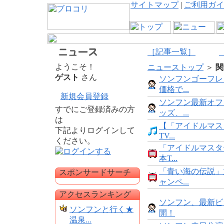
サイトマップ
|
ご利用ガイ
［記事一覧］
ようこそ！
ニューストップ
＞
関
ゲスト
さん
ソンフンゴーフレ
価格で...
新規会員登録
ソンフン最新オフ
すでにご登録済みの方
ッズ、...
は
【「アイドルマス
下記よりログインして
TV...
ください。
「アイドルマスタ
本T...
「青い海の伝説」
スポンサードサーチ
ャンペ...
アクセスランキング
ソンフン、最新ビ
ソンフンと行く★
開！
温泉...