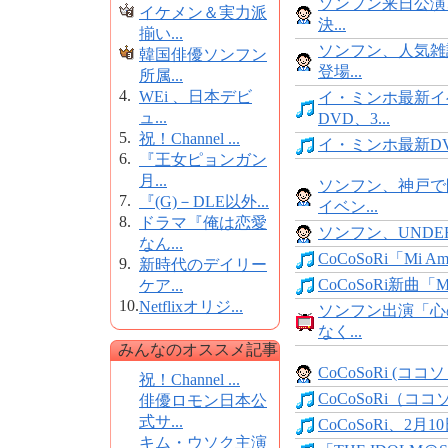
ソンフン来日公演、
イケメン＆実力派
決...
揃い...
ソンフン、人気雑
韓国俳優ソンフン
登場...
所属...
4.
WEi 、日本デビ
イ・ミンホ最新イ
ュ...
DVD、3...
5.
祝！Channel ...
イ・ミンホ最新D
6.
『王女ピョンガン
月...
ソンフン、神戸で
7.
『(G)－DLE以外...
イベン...
8.
ドラマ『俺は恋愛
ソンフン、UNDER 
なん...
CoCoSoRi「Mi Amo
9.
新時代のデイリー
CoCoSoRi新曲「Mi 
ケア...
10.
Netflixオリジ...
ソンフン出演「心
なく...
みんなのオススメ記事
CoCoSoRi (ココソリ)
祝！Channel ...
CoCoSoRi（ココソ
俳優ロモン日本公
式サ...
CoCoSoRi、2月10
キム・ウソク主演