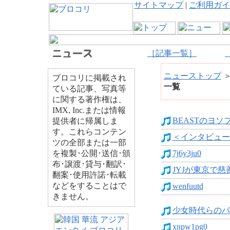
サイトマップ
|
ご利用ガイ
［記事一覧］
ニューストップ
ブロコリに掲載され
一覧
ている記事、写真等
に関する著作権は、
IMX, Inc.または情報
BEASTのヨソ
提供者に帰属しま
す。これらコンテン
＜インタビュー＞F
ツの全部または一部
を複製･公開･送信･頒
7j6y3ju0
布･譲渡･貸与･翻訳･
JYJが東京で慈
翻案･使用許諾･転載
などをすることはで
wenfuutd
きません。
少女時代らのパ
xnpw1pg0