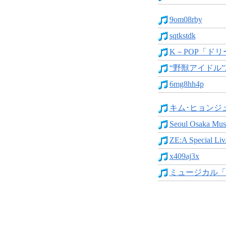
9om08rby
sqtkstdk
K－POP「ドリ
“野獣アイドル”2P
6mg8hh4p
キム･ヒョンジュン
Seoul Osaka Musi
ZE:A Special Liv.
x409aj3x
ミュージカル「