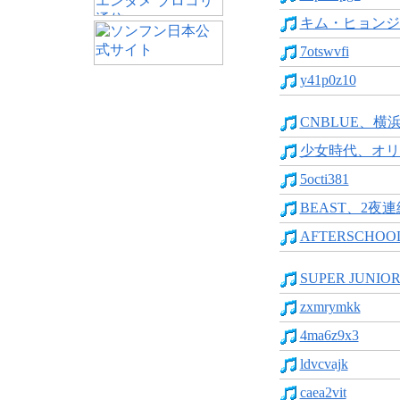
キム・ヒョンジ
7otswvfi
y41p0z10
CNBLUE、横
少女時代、オリ
5octi381
BEAST、2夜連
AFTERSCHOO
SUPER JUNIOR
zxmrymkk
4ma6z9x3
ldvcvajk
caea2vit