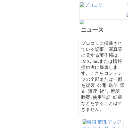
ブロコリに掲載され
ている記事、写真等
に関する著作権は、
IMX, Inc.または情報
提供者に帰属しま
す。これらコンテン
ツの全部または一部
を複製･公開･送信･頒
布･譲渡･貸与･翻訳･
翻案･使用許諾･転載
などをすることはで
きません。