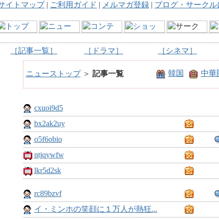
サイトマップ
|
ご利用ガイド
|
メルマガ登録
|
ブログ・サークル
［記事一覧］
［ドラマ］
［シネマ］
韓国
中華
ニューストップ
＞
記事一覧
cxuoi9d5
bx2ak2uy
o5f6obio
ntjqywfw
lkr5d2sk
rc89bzvf
イ・ミンホの笑顔に１万人が熱狂...