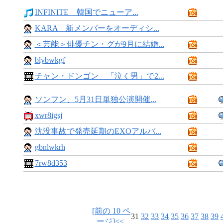
INFINITE 韓国でニューア...
KARA 新メンバーをオーディシ...
＜芸能＞俳優チン・グが9月に結婚...
blybwkgf
チャン・ドンゴン 「泣く男」で2...
ソンフン、5月31日単独公演開催...
xwr8igsj
沈没事故で発売延期のEXOアルバ...
gbnlwkrh
7rw8d353
[前の 10 ペ
31
32
33
34
35
36
37
38
39
ージ]<<