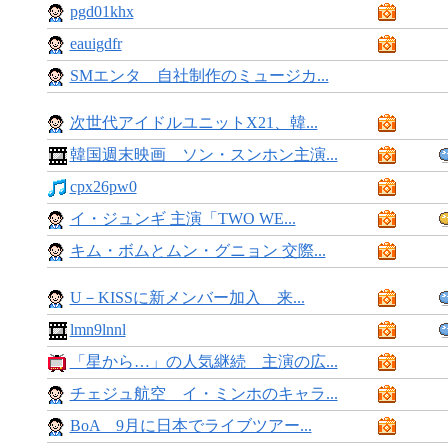
pgd01khx
eauigdfr
SMエンタ 自社制作のミュージカ...
次世代アイドルユニットX21、韓...
韓国週末映画 ソン・スンホン主演...
cpx26pw0
イ・ジュンギ 主演「TWO WE...
キム・ボムとムン・グニョン 交際...
U－KISSに新メンバー加入 来...
lmn9lnnl
「星から…」の人気継続 主演の広...
チェジュ航空 イ・ミンホのキャラ...
BoA 9月に日本でライブツアー...