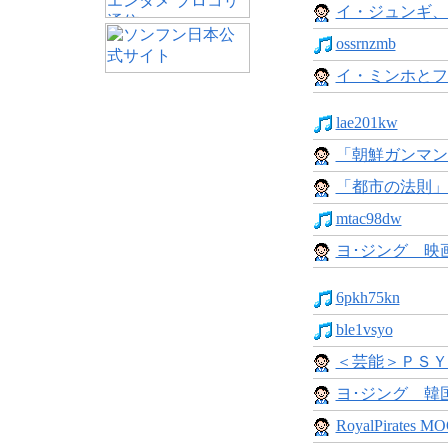
イ・ジュンギ、
ossrnzmb
イ・ミンホとフ
lae201kw
「朝鮮ガンマン
「都市の法則」
mtac98dw
ヨ･ジング 映画
6pkh75kn
ble1vsyo
＜芸能＞ＰＳＹ
ヨ･ジング 韓国
RoyalPirates MO