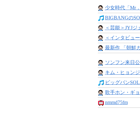
少女時代「Mr．
BIGBANGのSO
＜芸能＞JYJジ
＜インタビュー
最新作 「朝鮮ガン
ソンフン来日公
キム・ヒョンジ
ビッグバンSOL 
歌手ホン・ギョン
nmmd75fm