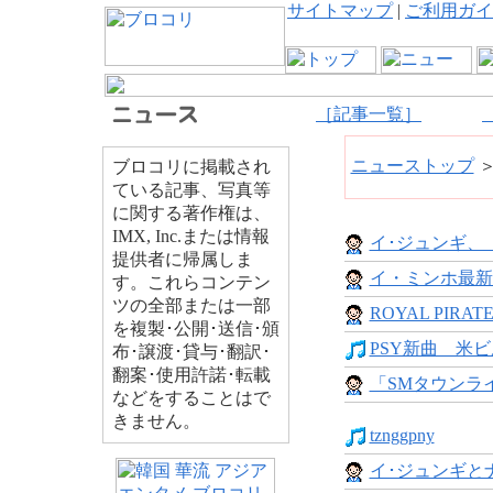
サイトマップ
|
ご利用ガイ
［記事一覧］
ニューストップ
ブロコリに掲載され
ている記事、写真等
に関する著作権は、
IMX, Inc.または情報
イ･ジュンギ、「
提供者に帰属しま
イ・ミンホ最新イ
す。これらコンテン
ツの全部または一部
ROYAL PIRAT
を複製･公開･送信･頒
PSY新曲 米ビ
布･譲渡･貸与･翻訳･
翻案･使用許諾･転載
「SMタウンライ
などをすることはで
きません。
tznggpny
イ･ジュンギとナ