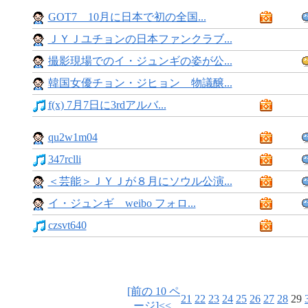
GOT7 10月に日本で初の全国...
ＪＹＪユチョンの日本ファンクラブ...
撮影現場でのイ・ジュンギの姿が公...
韓国女優チョン・ジヒョン 物議醸...
f(x) 7月7日に3rdアルバ...
qu2w1m04
347rclli
＜芸能＞ＪＹＪが８月にソウル公演...
イ・ジュンギ weibo フォロ...
czsvt640
[前の 10 ペ
21
22
23
24
25
26
27
28
29
ージ]<<