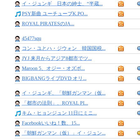
イ・ジュンギ 日本の紳士、“半蔵...
PSY新曲 ユーチューブK.PO...
ROYAL PIRATESのJA...
45477squ
コン・ユとハ・ジウォン 韓国国税...
JYJ 来月からアジア8都市でツ...
Maroon 5、オジー・オズボ...
BIGBANGライブDVD オリ...
イ・ジュンギ、「朝鮮ガンマン（仮...
「都市の法則」、ROYAL PI...
キム・ヒョンジュン 11日にミニ...
Facebookいいね！数、15...
「朝鮮ガンマン（仮）」イ・ジュン...