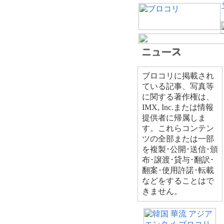
ブロコリに掲載され
ている記事、写真等
に関する著作権は、
IMX, Inc.または情報
提供者に帰属しま
す。これらコンテン
ツの全部または一部
を複製･公開･送信･頒
布･譲渡･貸与･翻訳･
翻案･使用許諾･転載
などをすることはで
きません。