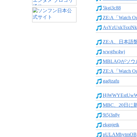
5kgi3c88
ZE:A「Watch Out!
AsYzUxkTsxiNk
ZE:A、日本語盤
wwgfw4wj
MBLAQがソウ
ZE:A「Watch Out!
gadjzafu
HjWWYEstUwWH
MBC、20日に新
9i5j3n8y
ekgnjetk
pULAMbytmOB