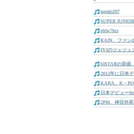
gnmlo297
SUPER JUNIOR
ehfw7hcr
RAIN、ファン
JYJのジェジュ
SISTARの新曲
2012年に日本デ
KARA、K－PO
日本デビューSecr
2PM、神宮外苑花