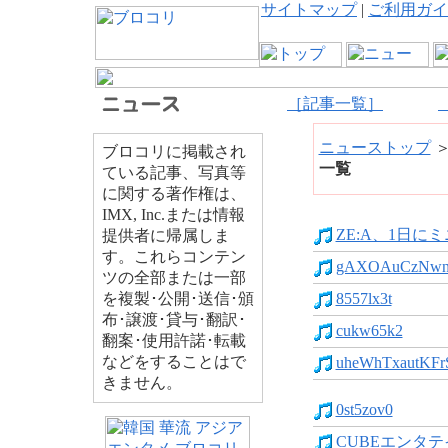
サイトマップ
|
ご利用ガイ
［記事一覧］
ニューストップ
ブロコリに掲載され
一覧
ている記事、写真等
に関する著作権は、
IMX, Inc.または情報
ZE:A、1日に
提供者に帰属しま
す。これらコンテン
gAXOAuCzNwn
ツの全部または一部
を複製･公開･送信･頒
8557lx3t
布･譲渡･貸与･翻訳･
cukw65k2
翻案･使用許諾･転載
などをすることはで
uheWhTxautKFrSr
きません。
0st5zov0
CUBEエンタテ