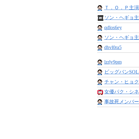
Ｔ．Ｏ．Ｐ主演
ソン・ヘギョ主
qdlos6ey
ソン・ヘギョ主
dhvl0ra5
lzrly9pm
ビッグバンSOL
チャン・ヒョク&
女優パク・シネ
事故死メンバー