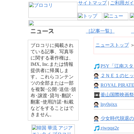
サイトマップ
|
ご利用ガイ
［記事一覧］
ニューストップ
ブロコリに掲載され
ている記事、写真等
に関する著作権は、
IMX, Inc.または情報
PSY「江南スタ
提供者に帰属しま
２ＮＥ１のヒッ
す。これらコンテン
ツの全部または一部
ROYAL PIRATE
を複製･公開･送信･頒
釜山国際映画祭
布･譲渡･貸与･翻訳･
翻案･使用許諾･転載
lny0ujxx
などをすることはで
きません。
少女時代脱退の
zjwpqg2e