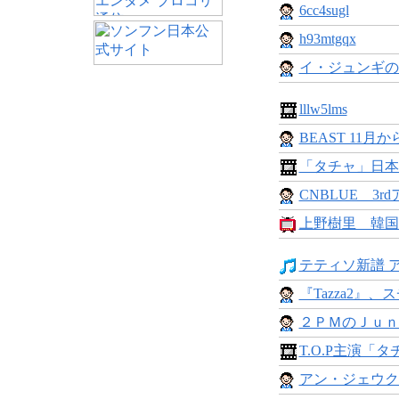
6cc4sugl
h93mtgqx
イ・ジュンギの
lllw5lms
BEAST 11月か
「タチャ」日本公
CNBLUE 3rd
上野樹里 韓国
テティソ新譜 ア
『Tazza2』、
２ＰＭのＪｕｎ
T.O.P主演「タ
アン・ジェウク、2