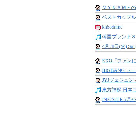
ＭＹＮＡＭＥの
ベストカップルリ
kn6odnmc
韓国ブランドＳ
4月28日(火) Sung
EXO「ファンに
BIGBANG ト
JYJジェジュン 
東方神起 日本ゴ
INFINITE 5月