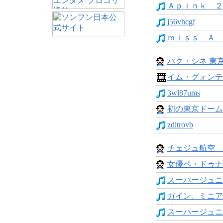
Ａｐｉｎｋ ２
j56vhcgf
ｍｉｓｓ Ａ 
パク・シネ 東
イム・グォンテ
3wl87ums
初の東京ドーム公
zdltrovb
チェジュ航空 
女優ペ・ドゥナ
スーパージュニ
ガイン、ミニアル
スーパージュニア