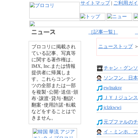
サイトマップ
|
ご利用ガイ
［記事一覧］
ニューストップ
ブロコリに掲載され
ている記事、写真等
に関する著作権は、
IMX, Inc.または情報
チャン・グンソク
提供者に帰属しま
ソンフン、日本
す。これらコンテン
ツの全部または一部
ewlnaksv
を複製･公開･送信･頒
ＪＹＪジュンス
布･譲渡･貸与･翻訳･
翻案･使用許諾･転載
jclzkwwi
などをすることはで
きません。
元プファルのチ
イ・ミンホ、フ