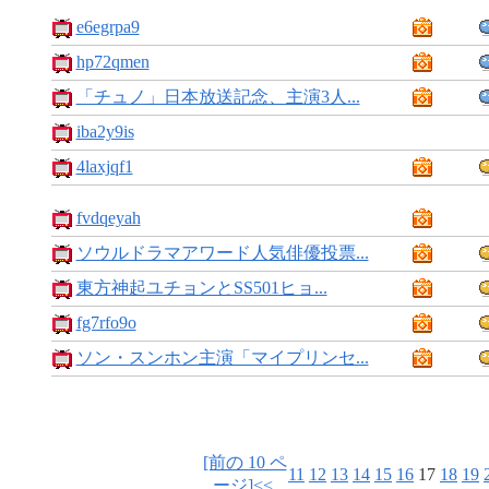
e6egrpa9
hp72qmen
「チュノ」日本放送記念、主演3人...
iba2y9is
4laxjqf1
fvdqeyah
ソウルドラマアワード人気俳優投票...
東方神起ユチョンとSS501ヒョ...
fg7rfo9o
ソン・スンホン主演「マイプリンセ...
[前の 10 ペ
11
12
13
14
15
16
17
18
19
ージ]<<