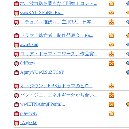
地上波放送も間もなく開始！コン・...
ssvxKYhiXFqBlGRx...
「チュノ～推奴～」主演3人、日本...
ドラマ「逃亡者」制作発表会、Ra...
awn3ixud
コリア・ドラマ・アワーズ、作品賞...
8rlffczw
AgmyYUwZSuZTCbY
オ・ジウン、KBS新ドラマのヒロ...
パク・ジニ、エネルギー分かち合い...
wwlETNAdmjFPefmJ...
p0iv4v9v
f7zgkxk6