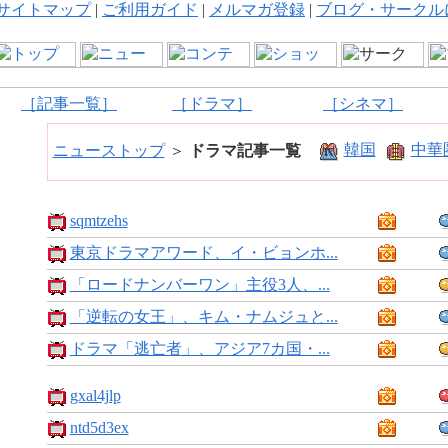
サイトマップ
|
ご利用ガイド
|
メルマガ登録
|
ブログ・サークル
［記事一覧］
［ドラマ］
［シネマ］
韓国
中華
ニューストップ
＞
ドラマ記事一覧
sqmtzehs
東京ドラマアワード、イ・ビョンホ...
「ロードナンバーワン」主役3人、...
「逆転の女王」、キム・ナムジュと...
ドラマ「逃亡者」、アジア7カ国・...
gxal4jlp
ntd5d3ex