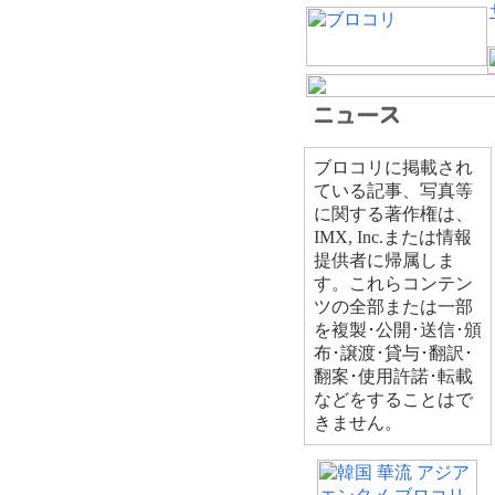
ブロコリに掲載され
ている記事、写真等
に関する著作権は、
IMX, Inc.または情報
提供者に帰属しま
す。これらコンテン
ツの全部または一部
を複製･公開･送信･頒
布･譲渡･貸与･翻訳･
翻案･使用許諾･転載
などをすることはで
きません。