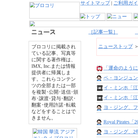
サイトマップ
|
ご利用ガイ
［記事一覧］
ニューストップ
ブロコリに掲載され
ている記事、写真等
に関する著作権は、
IMX, Inc.または情報
「運命のように
提供者に帰属しま
ペ・ヨンジュン
す。これらコンテン
ツの全部または一部
イ・ミンホ「江
を複製･公開･送信･頒
イ・ミンホ「江
布･譲渡･貸与･翻訳･
翻案･使用許諾･転載
ヨ・ジング、フ
などをすることはで
きません。
Royal Pirates「20
ヨ・ジング、2年