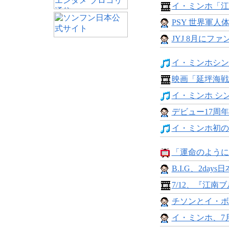
イ・ミンホ「江
PSY 世界軍人体
JYJ 8月にファ
イ・ミンホシングル
映画「延坪海戦
イ・ミンホ シング
デビュー17周年の
イ・ミンホ初の作
「運命のように君
B.I.G、2days
7/12、『江南ブ
チソンとイ・ボ
イ・ミンホ、7