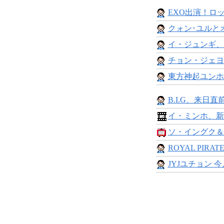
EXO出演！ロッ
クォン･ユルとオ
イ・ジュンギ、
チョン・ジェヨン
東方神起ユンホ、
B.I.G、来日直
イ・ミンホ、新
ソ・イングク＆
ROYAL PIRAT
JYJユチョン 今