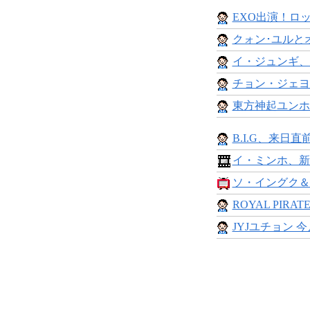
EXO出演！ロッ
クォン･ユルとオ
イ・ジュンギ、
チョン・ジェヨン
東方神起ユンホ、
B.I.G、来日直
イ・ミンホ、新
ソ・イングク＆
ROYAL PIRAT
JYJユチョン 今