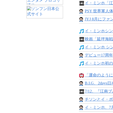
イ・ミンホ「江
PSY 世界軍人体
JYJ 8月にファ
イ・ミンホシングル
映画「延坪海戦
イ・ミンホ シング
デビュー17周年の
イ・ミンホ初の作
「運命のように君
B.I.G、2days
7/12、『江南ブ
チソンとイ・ボ
イ・ミンホ、7