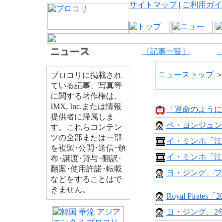
サイトマップ
|
ご利用ガイ
［記事一覧］
ニューストップ
ブロコリに掲載され
ている記事、写真等
に関する著作権は、
IMX, Inc.または情報
「運命のように
提供者に帰属しま
ペ・ヨンジュン
す。これらコンテン
ツの全部または一部
イ・ミンホ「江
を複製･公開･送信･頒
イ・ミンホ「江
布･譲渡･貸与･翻訳･
翻案･使用許諾･転載
ヨ・ジング、フ
などをすることはで
きません。
Royal Pirates「20
ヨ・ジング、2年