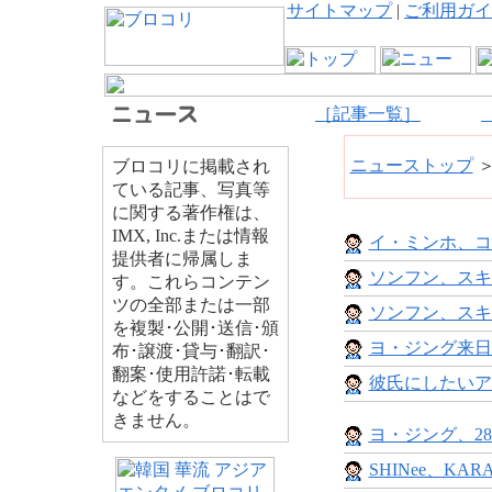
サイトマップ
|
ご利用ガイ
［記事一覧］
ニューストップ
ブロコリに掲載され
ている記事、写真等
に関する著作権は、
IMX, Inc.または情報
イ・ミンホ、コ
提供者に帰属しま
ソンフン、スキ
す。これらコンテン
ツの全部または一部
ソンフン、スキ
を複製･公開･送信･頒
ヨ・ジング来日
布･譲渡･貸与･翻訳･
翻案･使用許諾･転載
彼氏にしたいアイ
などをすることはで
きません。
ヨ・ジング、28
SHINee、KAR