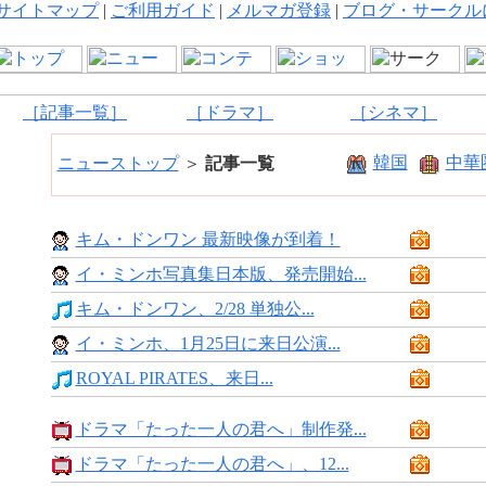
サイトマップ
|
ご利用ガイド
|
メルマガ登録
|
ブログ・サークル
［記事一覧］
［ドラマ］
［シネマ］
韓国
中華
ニューストップ
＞
記事一覧
キム・ドンワン 最新映像が到着！
イ・ミンホ写真集日本版、発売開始...
キム・ドンワン、2/28 単独公...
イ・ミンホ、1月25日に来日公演...
ROYAL PIRATES、来日...
ドラマ「たった一人の君へ」制作発...
ドラマ「たった一人の君へ」、12...