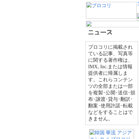
ブロコリに掲載され
ている記事、写真等
に関する著作権は、
IMX, Inc.または情報
提供者に帰属しま
す。これらコンテン
ツの全部または一部
を複製･公開･送信･頒
布･譲渡･貸与･翻訳･
翻案･使用許諾･転載
などをすることはで
きません。