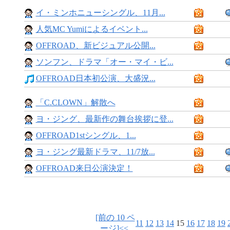
イ・ミンホニューシングル、11月...
人気MC Yumiによるイベント...
OFFROAD、新ビジュアル公開...
ソンフン、ドラマ「オー・マイ・ビ...
OFFROAD日本初公演、大盛況...
「C.CLOWN」解散へ
ヨ・ジング、最新作の舞台挨拶に登...
OFFROAD1stシングル、1...
ヨ・ジング最新ドラマ、11/7放...
OFFROAD来日公演決定！
[前の 10 ペ
11
12
13
14
15
16
17
18
19
ージ]<<