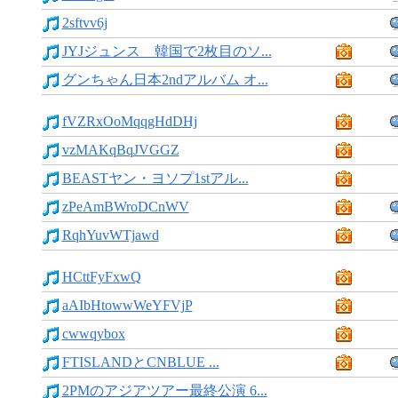
2sftvv6j
JYJジュンス 韓国で2枚目のソ...
グンちゃん日本2ndアルバム オ...
fVZRxOoMqqgHdDHj
vzMAKqBqJVGGZ
BEASTヤン・ヨソプ1stアル...
zPeAmBWroDCnWV
RqhYuvWTjawd
HCttFyFxwQ
aAIbHtowwWeYFVjP
cwwqybox
FTISLANDとCNBLUE ...
2PMのアジアツアー最終公演 6...