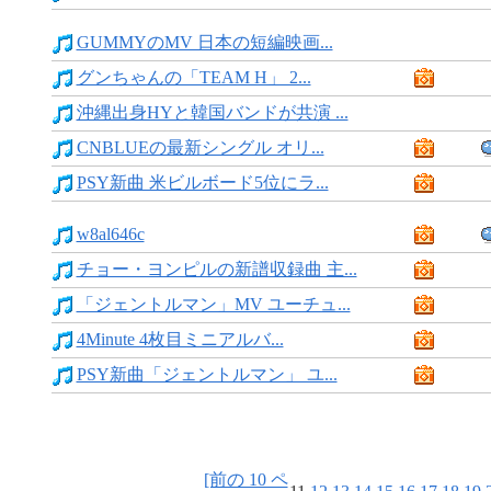
GUMMYのMV 日本の短編映画...
グンちゃんの「TEAM H」 2...
沖縄出身HYと韓国バンドが共演 ...
CNBLUEの最新シングル オリ...
PSY新曲 米ビルボード5位にラ...
w8al646c
チョー・ヨンピルの新譜収録曲 主...
「ジェントルマン」MV ユーチュ...
4Minute 4枚目ミニアルバ...
PSY新曲「ジェントルマン」 ユ...
[前の 10 ペ