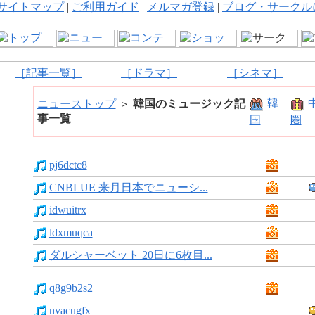
サイトマップ
|
ご利用ガイド
|
メルマガ登録
|
ブログ・サークル
［記事一覧］
［ドラマ］
［シネマ］
韓
ニューストップ
＞
韓国のミュージック記
事一覧
国
圏
pj6dctc8
CNBLUE 来月日本でニューシ...
idwuitrx
ldxmuqca
ダルシャーベット 20日に6枚目...
q8g9b2s2
nvacugfx