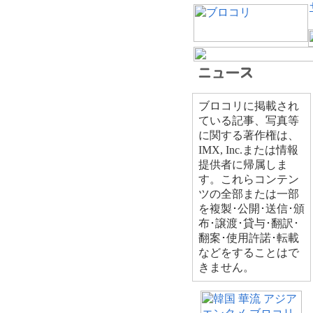
ブロコリに掲載され
ている記事、写真等
に関する著作権は、
IMX, Inc.または情報
提供者に帰属しま
す。これらコンテン
ツの全部または一部
を複製･公開･送信･頒
布･譲渡･貸与･翻訳･
翻案･使用許諾･転載
などをすることはで
きません。