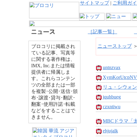
サイトマップ
|
ご利用ガイ
［記事一覧］
ニューストップ
ブロコリに掲載され
ている記事、写真等
に関する著作権は、
IMX, Inc.または情報
untnzvax
提供者に帰属しま
XymKorUtcpNV
す。これらコンテン
ツの全部または一部
リュ・シウォンが
を複製･公開･送信･頒
jquhbueg
布･譲渡･貸与･翻訳･
翻案･使用許諾･転載
czxntiwu
などをすることはで
きません。
MBCドラマ「太
ehjujalk