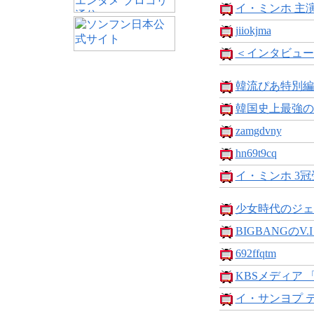
イ・ミンホ 主演
jiiokjma
＜インタビュー
韓流ぴあ特別編
韓国史上最強のヒ
zamgdvny
hn69t9cq
イ・ミンホ 3冠
少女時代のジェシ
BIGBANGのV.I
692ffqtm
KBSメディア 「
イ・サンヨプ テ