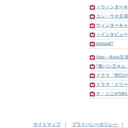
＜ウィンターキャ
ユン・ウネ主演
ウィンターキャン
＜インタビュー
0z6rm4f7
John－Hoon主
｢製パン王キム・
ドラマ「明日が
ドラマ「ドリー
チ・ジニがSBSド
サイトマップ
|
プライバシーポリシー