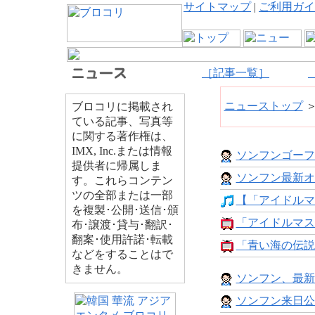
サイトマップ
|
ご利用ガイ
［記事一覧］
ニューストップ
ブロコリに掲載され
ている記事、写真等
に関する著作権は、
IMX, Inc.または情報
ソンフンゴーフ
提供者に帰属しま
ソンフン最新オ
す。これらコンテン
ツの全部または一部
【「アイドルマスタ
を複製･公開･送信･頒
「アイドルマスタ
布･譲渡･貸与･翻訳･
翻案･使用許諾･転載
「青い海の伝説
などをすることはで
きません。
ソンフン、最新
ソンフン来日公演、