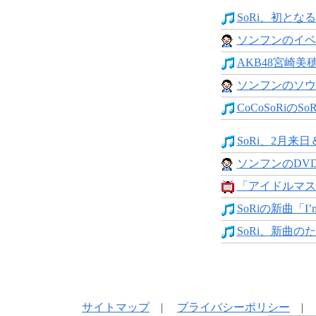
SoRi、初となる
ソンフンのイベ
AKB48宮崎美穂さ
ソンフンのソウ
CoCoSoRiのSoR
SoRi、2月来日
ソンフンのDV
「アイドルマスタ
SoRiの新曲「I’m 
SoRi、新曲のた
サイトマップ
|
プライバシーポリシー