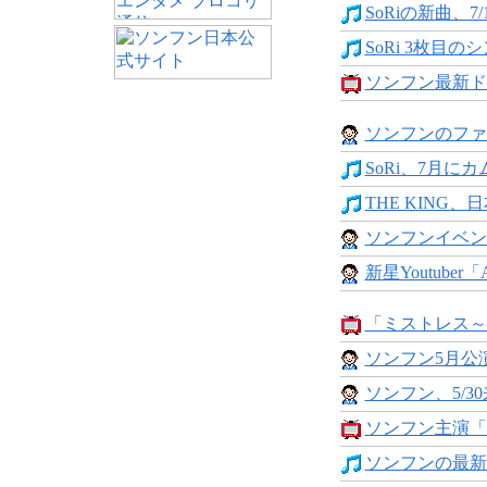
SoRiの新曲、7/
SoRi 3枚目のシ
ソンフン最新ド
ソンフンのファ
SoRi、7月にカ
THE KING、日本
ソンフンイベン
新星Youtuber「Ai
「ミストレス～
ソンフン5月公演
ソンフン、5/30
ソンフン主演「
ソンフンの最新DV