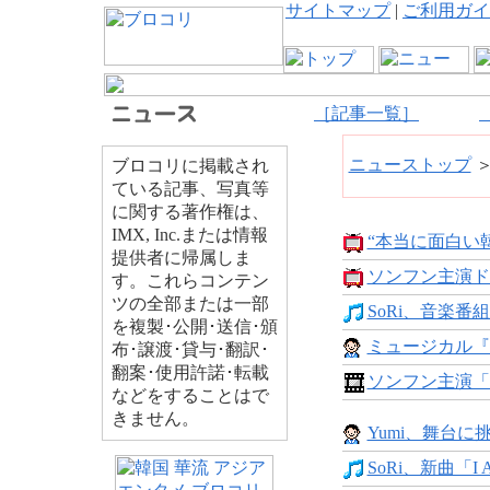
サイトマップ
|
ご利用ガイ
［記事一覧］
ニューストップ
ブロコリに掲載され
ている記事、写真等
に関する著作権は、
IMX, Inc.または情報
“本当に面白い韓
提供者に帰属しま
ソンフン主演ド
す。これらコンテン
ツの全部または一部
SoRi、音楽番
を複製･公開･送信･頒
ミュージカル『
布･譲渡･貸与･翻訳･
翻案･使用許諾･転載
ソンフン主演「
などをすることはで
きません。
Yumi、舞台に
SoRi、新曲「I Am