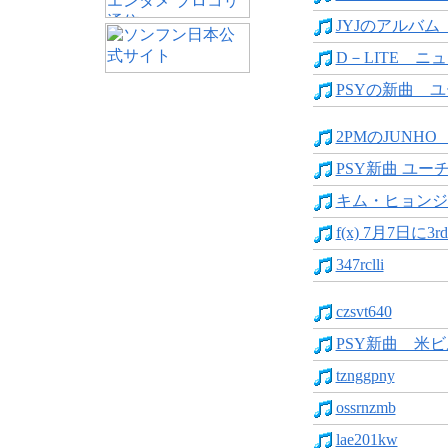
JYJのアルバム「JU
D－LITE ニュ
PSYの新曲 ユ
2PMのJUNHO
PSY新曲 ユーチュ
キム・ヒョンジュ
f(x) 7月7日に3r
347rclli
czsvt640
PSY新曲 米ビ
tznggpny
ossrnzmb
lae201kw