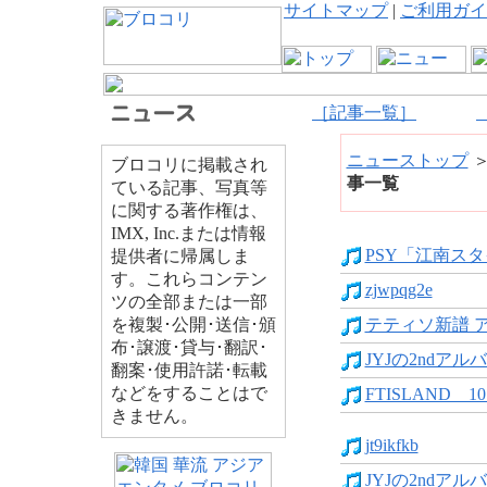
サイトマップ
|
ご利用ガイ
［記事一覧］
ニューストップ
ブロコリに掲載され
事一覧
ている記事、写真等
に関する著作権は、
IMX, Inc.または情報
PSY「江南スタ
提供者に帰属しま
す。これらコンテン
zjwpqg2e
ツの全部または一部
を複製･公開･送信･頒
テティソ新譜 ア
布･譲渡･貸与･翻訳･
JYJの2ndアル
翻案･使用許諾･転載
などをすることはで
FTISLAND 1
きません。
jt9ikfkb
JYJの2ndアル