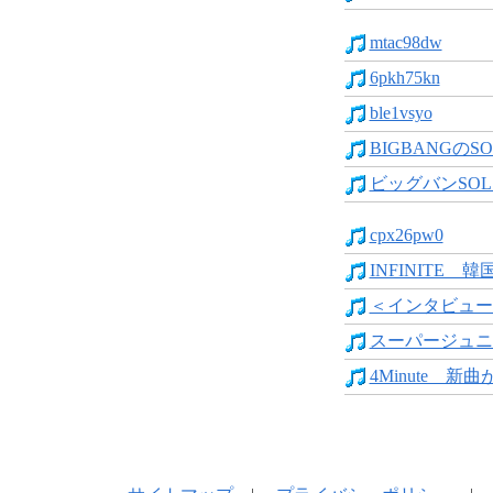
mtac98dw
6pkh75kn
ble1vsyo
BIGBANGのSO
ビッグバンSOL 
cpx26pw0
INFINITE 韓
＜インタビュー＞
スーパージュニア
4Minute 新曲