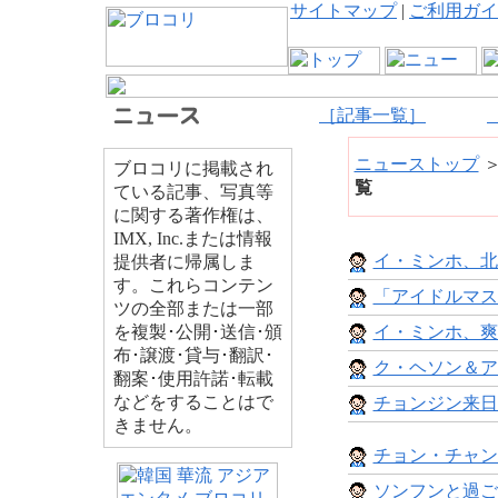
サイトマップ
|
ご利用ガイ
［記事一覧］
ニューストップ
ブロコリに掲載され
覧
ている記事、写真等
に関する著作権は、
IMX, Inc.または情報
イ・ミンホ、北
提供者に帰属しま
す。これらコンテン
「アイドルマス
ツの全部または一部
を複製･公開･送信･頒
イ・ミンホ、爽
布･譲渡･貸与･翻訳･
ク・ヘソン＆ア
翻案･使用許諾･転載
などをすることはで
チョンジン来日
きません。
チョン・チャン
ソンフンと過ご