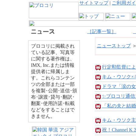
サイトマップ
|
ご利用ガイ
［記事一覧］
ニューストップ
ブロコリに掲載され
ている記事、写真等
に関する著作権は、
IMX, Inc.または情報
行定勲監督によ
提供者に帰属しま
キム・ウソク×キ
す。これらコンテン
ツの全部または一部
ドラマ「涙の女
を複製･公開･送信･頒
✨ブロコリ通信10
布･譲渡･貸与･翻訳･
翻案･使用許諾･転載
「私の夫と結婚
などをすることはで
きません。
キム・ウソク主
祝！Channel K