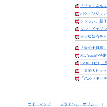
「チャンネルＫ」が
パク・ソジュン主
ソンフン、新作
ソン・イェジン
最大級韓流チャ
「愛の不時着」主
MC Yumiの特別番
RAIN（ピ）主
世界的大ヒット
「恋のドキドキ
サイトマップ
|
プライバシーポリシー