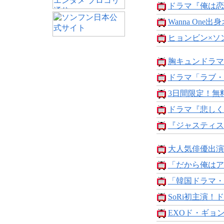
ドラマ『俺は恋
Wanna One出
ヒョンビン×ソン
胸キュンドラマ
ドラマ「ラブ・
3日間限定！無料
ドラマ『悲しく
『ジャスティス
大人気俳優出演
「だから俺はアン
「韓国ドラマ・
SoRi初主演！ド
EXOド・ギョンス