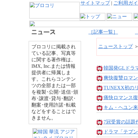
サイトマップ
|
ご利用ガイ
［記事一覧］
ニューストップ
ブロコリに掲載され
ている記事、写真等
に関する著作権は、
IMX, Inc.または情報
韓国発GLドラマ「
提供者に帰属しま
爽快復讐ロマン
す。これらコンテン
ツの全部または一部
TUNEXX初のリ
を複製･公開･送信･頒
痛快ロマンス復讐
布･譲渡･貸与･翻訳･
翻案･使用許諾･転載
キム・ヘユン来
などをすることはで
きません。
7冠受賞の話題作
ドラマ「テプン