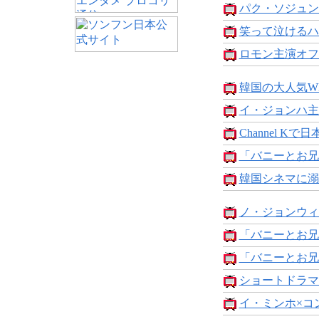
パク・ソジュン
笑って泣けるハ
ロモン主演オフ
韓国の大人気WE
イ・ジョンハ主
Channel Kで日
「バニーとお兄さん
韓国シネマに溺
ノ・ジョンウィ
「バニーとお兄
「バニーとお兄さ
ショートドラマ
イ・ミンホ×コン