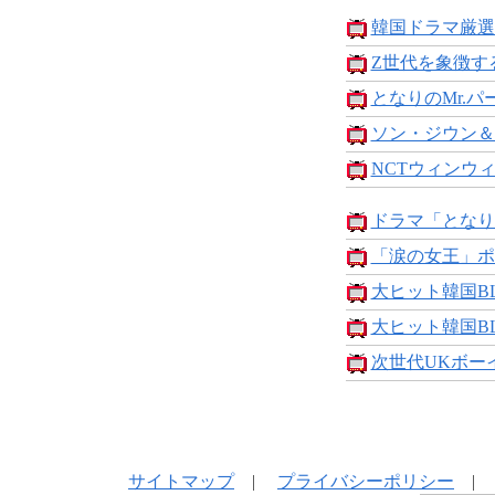
韓国ドラマ厳選20
Z世代を象徴する
となりのMr.パー
ソン・ジウン＆
NCTウィンウィ
ドラマ「となりの
「涙の女王」ポ
大ヒット韓国BL
大ヒット韓国BL
次世代UKボーイ
サイトマップ
|
プライバシーポリシー