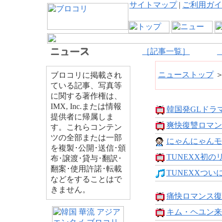
サイトマップ
|
ご利用ガイ
［記事一覧］
ニューストップ
ブロコリに掲載され
ている記事、写真等
に関する著作権は、
IMX, Inc.または情報
韓国発GLドラマ「
提供者に帰属しま
爽快復讐ロマン
す。これらコンテン
ツの全部または一部
にゃんにゃんモン
を複製･公開･送信･頒
TUNEXX初のリ
布･譲渡･貸与･翻訳･
翻案･使用許諾･転載
TUNEXXついに
などをすることはで
きません。
痛快ロマンス復讐
キム・ヘユン来