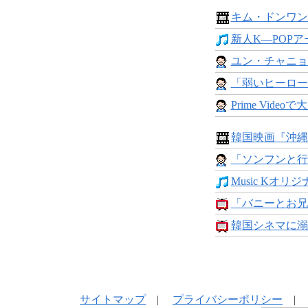
キム・ドンワン
新人K―POPア
ユン・チャニョン
「弱いヒーロー Cla
Prime Videoで
韓国映画『沖縄
「ソンフンと行
Music Kオリジナ
「バニーとお兄さん
韓国シネマに溺
サイトマップ
|
プライバシーポリシー