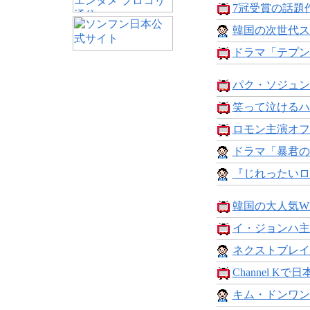
7冠受賞の話題作
韓国の次世代ス
ドラマ「テプン
パク・ソジュン
笑って泣けるハ
ロモン主演オフ
ドラマ「暴君の
『じれったいロ
韓国の大人気WE
イ・ジョンハ主
ネクストブレイ
Channel Kで日
キム・ドンワン×