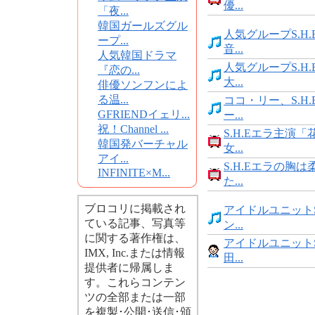
優...
「夜...
韓国ガールズグル
人気グループS.H
ープ...
音...
人気韓国ドラマ
人気グループS.H
『恋の...
大...
俳優ソンフンによ
る温...
ココ・リー、S.H
GFRIENDイェリ...
ー...
祝！Channel ...
S.H.Eエラ主演
韓国発バーチャル
女...
アイ...
S.H.Eエラの胸
INFINITE×M...
た...
ブロコリに掲載され
アイドルユニットS
ている記事、写真等
ン...
に関する著作権は、
アイドルユニットS
IMX, Inc.または情報
田...
提供者に帰属しま
す。これらコンテン
ツの全部または一部
を複製･公開･送信･頒