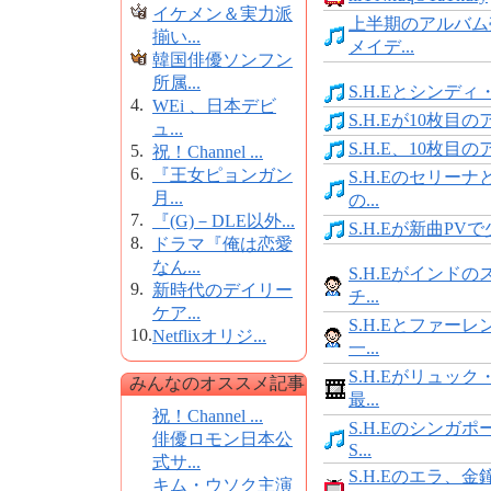
イケメン＆実力派
上半期のアルバム
揃い...
メイデ...
韓国俳優ソンフン
所属...
S.H.Eとシンディ・
4.
WEi 、日本デビ
S.H.Eが10枚目の
ュ...
S.H.E、10枚目の
5.
祝！Channel ...
6.
『王女ピョンガン
S.H.Eのセリー
月...
の...
7.
『(G)－DLE以外...
S.H.Eが新曲PVで
8.
ドラマ『俺は恋愛
なん...
S.H.Eがインド
9.
新時代のデイリー
チ...
ケア...
S.H.Eとファー
10.
Netflixオリジ...
一...
S.H.Eがリュッ
みんなのオススメ記事
最...
祝！Channel ...
S.H.Eのシンガ
俳優ロモン日本公
S...
式サ...
S.H.Eのエラ、
キム・ウソク主演