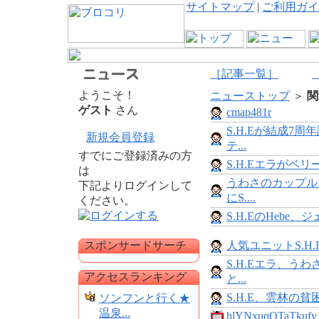
サイトマップ
|
ご利用ガイ
［記事一覧］
ようこそ！
ニューストップ
＞
関
ゲスト
さん
cmap481r
S.H.Eが結成7周
新規会員登録
テ...
すでにご登録済みの方
S.H.Eエラがベ
は
うわさのカップル
下記よりログインして
にS....
ください。
S.H.EのHebe、ジ
スポンサードサーチ
人気ユニットS.H
S.H.Eエラ、う
アクセスランキング
と...
S.H.E、雲林の
ソンフンと行く★
温泉...
hlYNxuqOTaTkufy