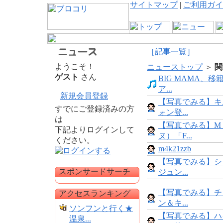
サイトマップ
|
ご利用ガイ
［記事一覧］
ようこそ！
ニューストップ
＞
関
ゲスト
さん
BIG MAMA、
ア...
新規会員登録
【写真でみる】キ
すでにご登録済みの方
ォン登...
は
【写真でみる】M
下記よりログインして
ヌ）「F...
ください。
m4k21zzb
【写真でみる】シ
スポンサードサーチ
ジュン...
【写真でみる】チ
アクセスランキング
ン＆キ...
ソンフンと行く★
【写真でみる】ハ
温泉...