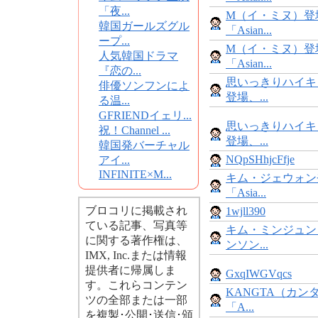
「夜...
M（イ・ミヌ）登
韓国ガールズグル
「Asian...
ープ...
M（イ・ミヌ）登
人気韓国ドラマ
「Asian...
『恋の...
思いっきりハイキ
俳優ソンフンによ
登場、...
る温...
GFRIENDイェリ...
思いっきりハイキ
祝！Channel ...
登場、...
韓国発バーチャル
NQpSHhjcFfje
アイ...
INFINITE×M...
キム・ジェウォン
「Asia...
ブロコリに掲載され
1wjll390
ている記事、写真等
キム・ミンジュン
に関する著作権は、
ンソン...
IMX, Inc.または情報
提供者に帰属しま
GxqIWGVqcs
す。これらコンテン
KANGTA（カン
ツの全部または一部
「A...
を複製･公開･送信･頒