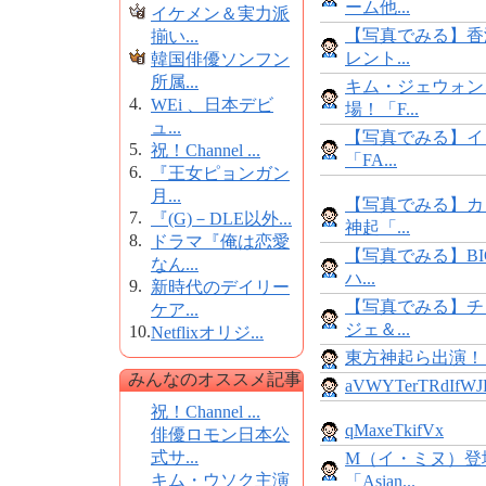
ーム他...
イケメン＆実力派
【写真でみる】香
揃い...
レント...
韓国俳優ソンフン
所属...
キム・ジェウォン
4.
WEi 、日本デビ
場！「F...
ュ...
【写真でみる】イ
5.
祝！Channel ...
「FA...
6.
『王女ピョンガン
月...
【写真でみる】カ
7.
『(G)－DLE以外...
神起「...
8.
ドラマ『俺は恋愛
【写真でみる】BI
なん...
ハ...
9.
新時代のデイリー
【写真でみる】チ
ケア...
ジェ＆...
10.
Netflixオリジ...
東方神起ら出演！「FA
みんなのオススメ記事
aVWYTerTRdIfWJFJ
祝！Channel ...
qMaxeTkifVx
俳優ロモン日本公
式サ...
M（イ・ミヌ）登
キム・ウソク主演
「Asian...