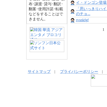
イ・ドンゴン登場、「A
布･譲渡･貸与･翻訳･
「思いっきりハイ
翻案･使用許諾･転載
のチョ...
などをすることはで
きません。
rvsnkfgf
1
サイトマップ
|
プライバシーポリシー