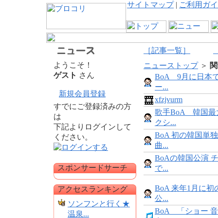
サイトマップ
|
ご利用ガイ
［記事一覧］
ようこそ！
ニューストップ
＞
関
ゲスト
さん
BoA 9月に日本
ー...
新規会員登録
xfzjvurm
すでにご登録済みの方
歌手BoA 韓国
は
クシ...
下記よりログインして
BoA 初の韓国単
ください。
曲...
BoAの韓国公演 
スポンサードサーチ
で...
BoA 来年1月に
アクセスランキング
公...
ソンフンと行く★
BoA 「ショー 
温泉...