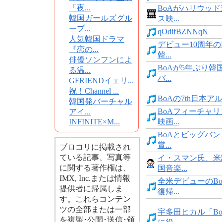
「夜...
BoAがハリウッ
韓国ガールズグル
ス映...
ープ...
qOdifBZNNqN
人気韓国ドラマ
デビュー10周年の
『恋の...
韓...
俳優ソンフンによ
BoAが5年ぶり韓
る温...
バ...
GFRIENDイェリ...
祝！Channel ...
BoAの7th日本アル
韓国発バーチャル
BoAフィーチャ
アイ...
INFINITE×M...
映画...
BoAとビッグバン
賞...
ブロコリに掲載され
ている記事、写真等
イ・スマン氏、米
に関する著作権は、
国音楽...
IMX, Inc.または情報
全米デビューのB
提供者に帰属しま
復帰...
す。これらコンテン
ツの全部または一部
宇多田ヒカル「B
を複製･公開･送信･頒