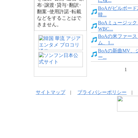
に役...
布･譲渡･貸与･翻訳･
BoAがビルボード
翻案･使用許諾･転載
韓...
などをすることはで
BoAミュージッ
きません。
WBC...
BoAの米ファー
ム、1...
BoAの新曲MV
ー...
1
サイトマップ
|
プライバシーポリシー