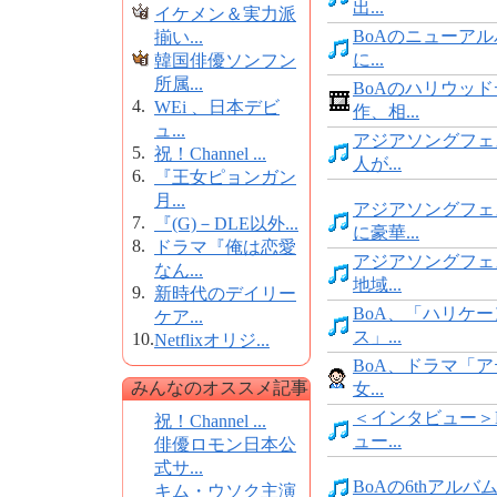
出...
イケメン＆実力派
BoAのニューアルバ
揃い...
に...
韓国俳優ソンフン
所属...
BoAのハリウッ
4.
WEi 、日本デビ
作、相...
ュ...
アジアソングフェ
5.
祝！Channel ...
人が...
6.
『王女ピョンガン
月...
アジアソングフェ
7.
『(G)－DLE以外...
に豪華...
8.
ドラマ『俺は恋愛
アジアソングフェ
なん...
地域...
9.
新時代のデイリー
BoA、「ハリケ
ケア...
ス」...
10.
Netflixオリジ...
BoA、ドラマ「ア
みんなのオススメ記事
女...
＜インタビュー＞
祝！Channel ...
ュー...
俳優ロモン日本公
式サ...
BoAの6thアルバム
キム・ウソク主演