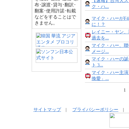
【速報】台湾大ス
布･譲渡･貸与･翻訳･
ク・ハ...
翻案･使用許諾･転載
などをすることはで
マイク・ハーがF
きません。
に！？
レイニー・ヤン、
過去を...
マイク・ハー、聯
メージ...
マイク・ハーの誕
ト 3...
マイク・ハー主演
換愛」...
1
サイトマップ
|
プライバシーポリシー