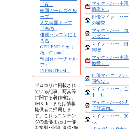
マイク・ハー主演
「夜...
聴率ト...
韓国ガールズグル
ープ...
俳優マイク・ハー
人気韓国ドラマ
の審査...
『恋の...
マイク・ハー、コ
俳優ソンフンによ
ンズの...
る温...
マイク・ハー、日
GFRIENDイェリ...
満喫
祝！Channel ...
マイク・ハー主演
韓国発バーチャル
換愛」...
アイ...
INFINITE×M...
俳優マイク・ハー
国後は...
ブロコリに掲載され
マイク・ハー、ご
ている記事、写真等
ト i...
に関する著作権は、
マイク・ハー公式
IMX, Inc.または情報
「賀軍翔...
提供者に帰属しま
す。これらコンテン
マイク・ハー、20
ツの全部または一部
ル...
を複製･公開･送信･頒