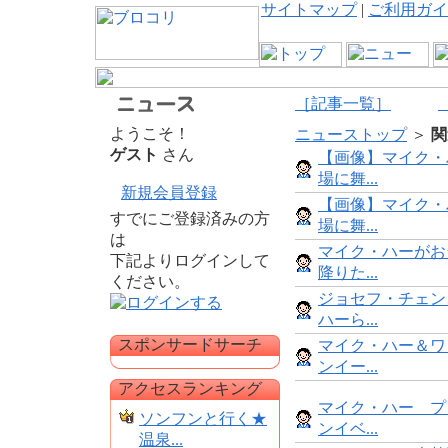
サイトマップ
|
ご利用ガイ
［記事一覧］
ようこそ！
ニューストップ
＞
関
ゲスト
さん
【画像】マイク・
場に舞...
新規会員登録
【画像】マイク・
すでにご登録済みの方
場に舞...
は
マイク・ハーがお
下記よりログインして
降りた...
ください。
ジョセフ・チェン
ハーら...
スポンサードサーチ
マイク・ハー＆ワ
ンイー...
アクセスランキング
マイク・ハー プ
ソンフンと行く★
ンイベ...
温泉...