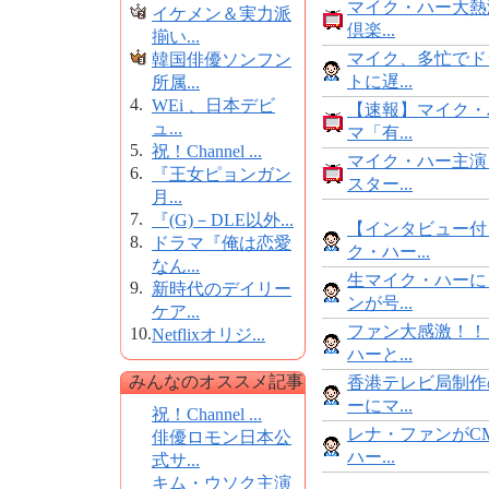
マイク・ハー大熱
イケメン＆実力派
倶楽...
揃い...
マイク、多忙でド
韓国俳優ソンフン
トに遅...
所属...
4.
WEi 、日本デビ
【速報】マイク・
ュ...
マ「有...
5.
祝！Channel ...
マイク・ハー主演
6.
『王女ピョンガン
スター...
月...
7.
『(G)－DLE以外...
【インタビュー付
8.
ドラマ『俺は恋愛
ク・ハー...
なん...
生マイク・ハーに
9.
新時代のデイリー
ンが号...
ケア...
ファン大感激！！
10.
Netflixオリジ...
ハーと...
みんなのオススメ記事
香港テレビ局制作
ーにマ...
祝！Channel ...
レナ・ファンがC
俳優ロモン日本公
ハー...
式サ...
キム・ウソク主演