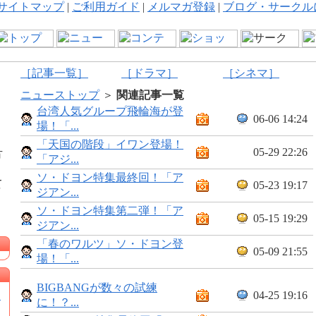
サイトマップ
|
ご利用ガイド
|
メルマガ登録
|
ブログ・サークル
［記事一覧］
［ドラマ］
［シネマ］
ニューストップ
＞
関連記事一覧
台湾人気グループ飛輪海が登
06-06 14:24
場！「...
「天国の階段」イワン登場！
05-29 22:26
方
「アジ...
ソ・ドヨン特集最終回！「ア
て
05-23 19:17
ジアン...
ソ・ドヨン特集第二弾！「ア
05-15 19:29
ジアン...
「春のワルツ」ソ・ドヨン登
05-09 21:55
場！「...
BIGBANGが数々の試練
★
04-25 19:16
に！？...