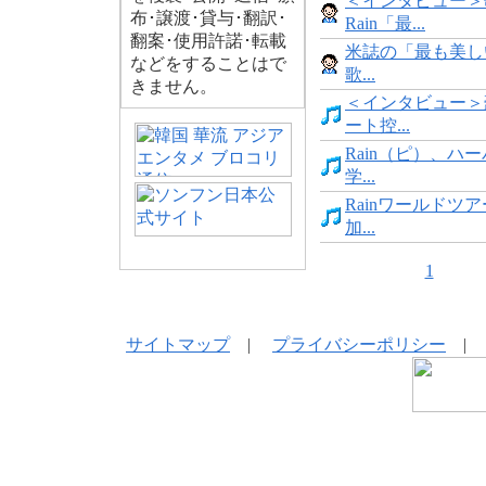
＜インタビュー＞
布･譲渡･貸与･翻訳･
Rain「最...
翻案･使用許諾･転載
米誌の「最も美しい
などをすることはで
歌...
きません。
＜インタビュー＞
ート控...
Rain（ピ）、ハ
学...
Rainワールドツ
加...
1
サイトマップ
|
プライバシーポリシー