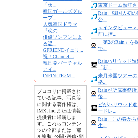
「夜...
東京ドーム熱狂させ
韓国ガールズグル
Rain、韓国人初
ープ...
公...
人気韓国ドラマ
＜インタビュー＞
『恋の...
前に控...
俳優ソンフンによ
「第2のRain」
る温...
で...
GFRIENDイェリ...
祝！Channel ...
Rainハリウッド
韓国発バーチャル
「新...
アイ...
INFINITE×M...
来月米国ツアーのR
格...
Rainが所属事務
ブロコリに掲載され
後...
ている記事、写真等
に関する著作権は、
ピがハリウッド進
IMX, Inc.または情報
ードレ...
提供者に帰属しま
Rain、この春か
す。これらコンテン
生...
ツの全部または一部
を複製･公開･送信･頒