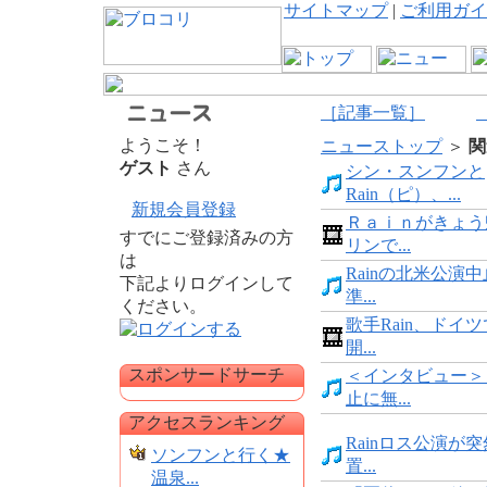
サイトマップ
|
ご利用ガイ
［記事一覧］
ようこそ！
ニューストップ
＞
関
ゲスト
さん
シン・スンフンと
Rain（ピ）、...
新規会員登録
Ｒａｉｎがきょう
すでにご登録済みの方
リンで...
は
Rainの北米公演
下記よりログインして
準...
ください。
歌手Rain、ドイ
開...
スポンサードサーチ
＜インタビュー＞
止に無...
アクセスランキング
Rainロス公演が
ソンフンと行く★
置...
温泉...