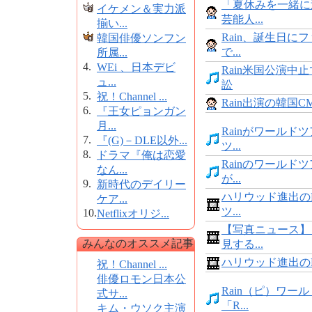
「夏休みを一緒に
イケメン＆実力派
芸能人...
揃い...
Rain、誕生日に
韓国俳優ソンフン
で...
所属...
4.
WEi 、日本デビ
Rain米国公演中
ュ...
訟
5.
祝！Channel ...
Rain出演の韓国CM
6.
『王女ピョンガン
月...
Rainがワールド
7.
『(G)－DLE以外...
ツ...
8.
ドラマ『俺は恋愛
Rainのワールド
なん...
が...
9.
新時代のデイリー
ハリウッド進出のR
ケア...
ツ...
10.
Netflixオリジ...
【写真ニュース】
みんなのオススメ記事
見する...
ハリウッド進出のRai
祝！Channel ...
俳優ロモン日本公
Rain（ピ）ワー
式サ...
「R...
キム・ウソク主演