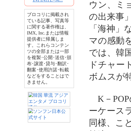
ウン、ミ
の出来事
ブロコリに掲載され
ている記事、写真等
「海神」
に関する著作権は、
IMX, Inc.または情報
マの感動
提供者に帰属しま
す。これらコンテン
では、韓
ツの全部または一部
を複製･公開･送信･頒
ドチャー
布･譲渡･貸与･翻訳･
翻案･使用許諾･転載
ボムスが
などをすることはで
きません。
K－PO
ーケース
同様、こ