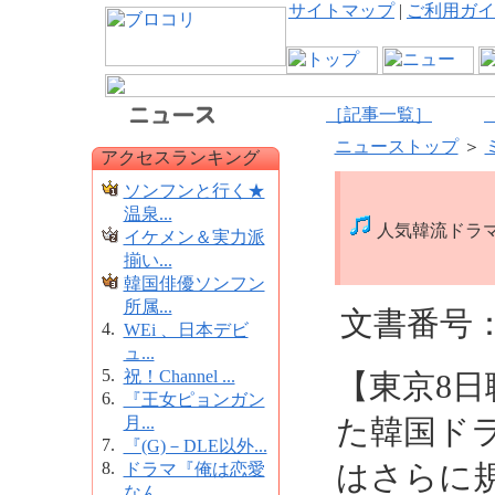
サイトマップ
|
ご利用ガイ
［記事一覧］
ニューストップ
＞
アクセスランキング
ソンフンと行く★
温泉...
人気韓流ドラ
イケメン＆実力派
揃い...
韓国俳優ソンフン
所属...
文書番号：6
4.
WEi 、日本デビ
ュ...
5.
祝！Channel ...
【東京8
6.
『王女ピョンガン
月...
た韓国ド
7.
『(G)－DLE以外...
8.
はさらに
ドラマ『俺は恋愛
なん...