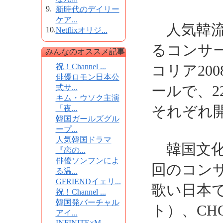
9.
新時代のデイリー
ケア...
人気韓流
10.
Netflixオリジ...
るコンサ
みんなのオススメ記事
祝！Channel ...
コリア20
俳優ロモン日本公
ールで、
式サ...
キム・ウソク主演
それぞれ
「夜...
韓国ガールズグル
ープ...
人気韓国ドラマ
韓国文化
『恋の...
俳優ソンフンによ
回のコン
る温...
GFRIENDイェリ...
歌い日本で
祝！Channel ...
韓国発バーチャル
ト）、CH
アイ...
INFINITE×M...