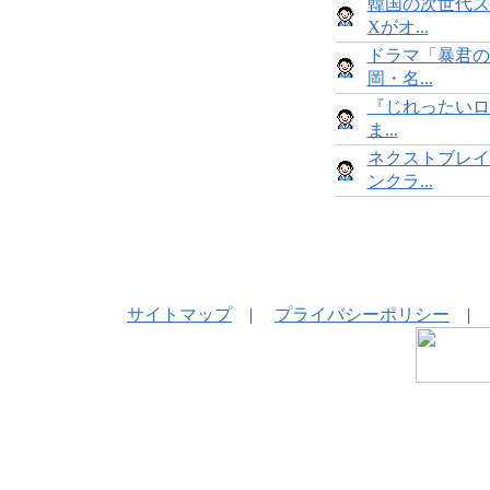
韓国の次世代ス
Xがオ...
ドラマ「暴君の
岡・名...
『じれったいロ
ま...
ネクストブレイ
ンクラ...
サイトマップ
|
プライバシーポリシー