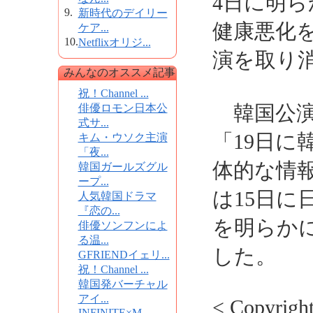
4日に明ら
9.
新時代のデイリー
健康悪化を
ケア...
10.
Netflixオリジ...
演を取り
みんなのオススメ記事
祝！Channel ...
韓国公演
俳優ロモン日本公
式サ...
「19日に
キム・ウソク主演
「夜...
体的な情
韓国ガールズグル
ープ...
は15日に
人気韓国ドラマ
『恋の...
を明らか
俳優ソンフンによ
る温...
した。
GFRIENDイェリ...
祝！Channel ...
韓国発バーチャル
アイ...
< Copyrig
INFINITE×M...