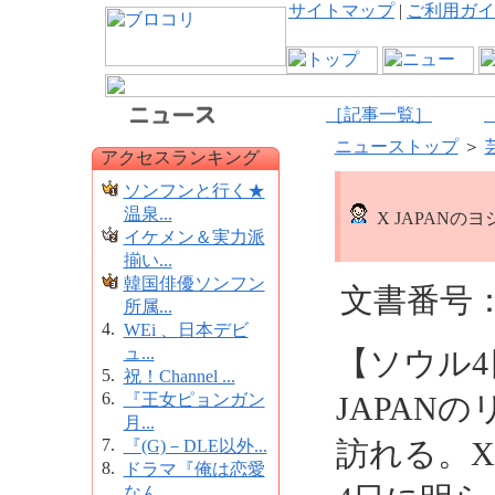
サイトマップ
|
ご利用ガイ
［記事一覧］
ニューストップ
＞
アクセスランキング
ソンフンと行く★
温泉...
X JAPANの
イケメン＆実力派
揃い...
韓国俳優ソンフン
文書番号：6
所属...
4.
WEi 、日本デビ
ュ...
【ソウル
5.
祝！Channel ...
6.
『王女ピョンガン
JAPAN
月...
7.
訪れる。X
『(G)－DLE以外...
8.
ドラマ『俺は恋愛
なん...