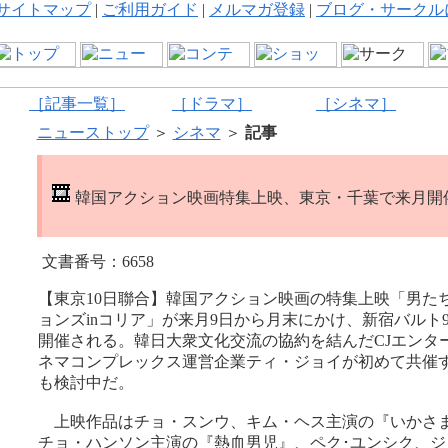
サイトマップ
|
ご利用ガイド
|
メルマガ登録
|
ブログ・サークル
［記事一覧］
［ドラマ］
［シネマ］
ニューストップ
＞
シネマ
＞
記事
韓国アクション映画特集上映、東京・千葉で来月開
文書番号：6658
【東京10日聯合】韓国アクション映画の特集上映「男た
ョンズinコリア」が来月9日から月末にかけ、新宿バルト
開催される。韓日大衆文化交流の協約を結んだCJエンタ
ネマコンプレックス運営企業ティ・ジョイが初めて共催
も検討中だ。
上映作品はチョ・スンウ、キム・ヘス主演の『いかさま
チョ・ハンソン主演の『熱血男児』、ペク･ユンシク、ジ