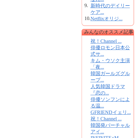
9.
新時代のデイリー
ケア...
10.
Netflixオリジ...
みんなのオススメ記事
祝！Channel ...
俳優ロモン日本公
式サ...
キム・ウソク主演
「夜...
韓国ガールズグル
ープ...
人気韓国ドラマ
『恋の...
俳優ソンフンによ
る温...
GFRIENDイェリ...
祝！Channel ...
韓国発バーチャル
アイ...
INFINITE×M...