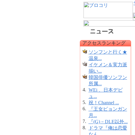
アクセスランキング
ソンフンと行く★
温泉...
イケメン＆実力派
揃い...
韓国俳優ソンフン
所属...
4.
WEi 、日本デビ
ュ...
5.
祝！Channel ...
6.
『王女ピョンガン
月...
7.
『(G)－DLE以外...
8.
ドラマ『俺は恋愛
なん...