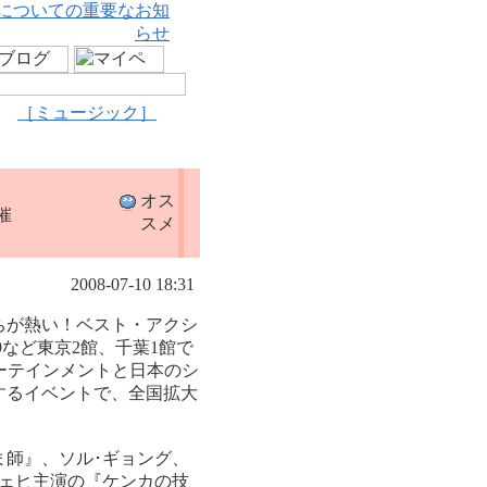
についての重要なお知
らせ
［ミュージック］
オス
催
スメ
2008-07-10 18:31
ちが熱い！ベスト・アクシ
9など東京2館、千葉1館で
ーテインメントと日本のシ
するイベントで、全国拡大
師』、ソル･ギョング、
ェヒ主演の『ケンカの技