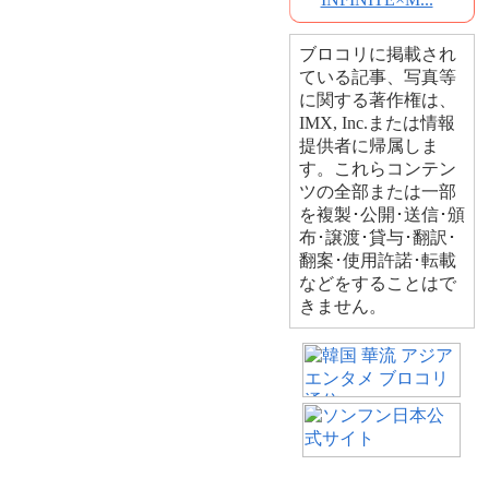
ブロコリに掲載され
ている記事、写真等
に関する著作権は、
IMX, Inc.または情報
提供者に帰属しま
す。これらコンテン
ツの全部または一部
を複製･公開･送信･頒
布･譲渡･貸与･翻訳･
翻案･使用許諾･転載
などをすることはで
きません。