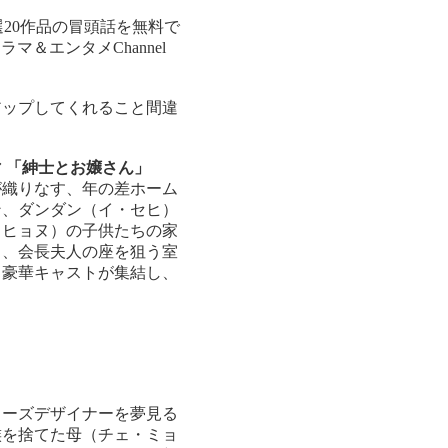
選20作品の冒頭話を無料で
ラマ＆エンタメChannel
アップしてくれること間違
 「紳士とお嬢さん」
が織りなす、年の差ホーム
ン、ダンダン（イ・セヒ）
・ヒョヌ）の子供たちの家
し、会長夫人の座を狙う室
、豪華キャストが集結し、
ューズデザイナーを夢見る
族を捨てた母（チェ・ミョ