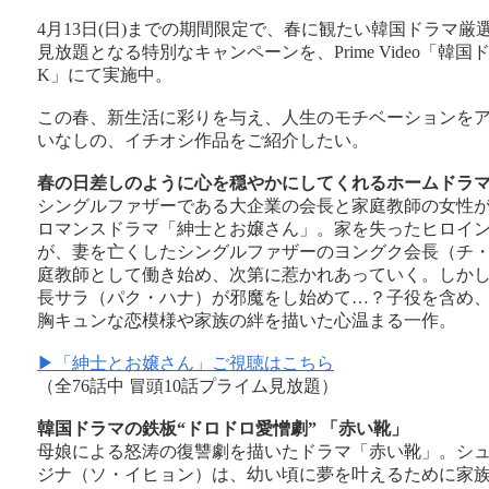
4月13日(日)までの期間限定で、春に観たい韓国ドラマ厳
見放題となる特別なキャンペーンを、Prime Video「韓国ド
K」にて実施中。
この春、新生活に彩りを与え、人生のモチベーションを
いなしの、イチオシ作品をご紹介したい。
春の日差しのように心を穏やかにしてくれるホームドラマ
シングルファザーである大企業の会長と家庭教師の女性
ロマンスドラマ「紳士とお嬢さん」。家を失ったヒロイ
が、妻を亡くしたシングルファザーのヨングク会長（チ
庭教師として働き始め、次第に惹かれあっていく。しか
長サラ（パク・ハナ）が邪魔をし始めて…？子役を含め
胸キュンな恋模様や家族の絆を描いた心温まる一作。
▶「紳士とお嬢さん」ご視聴はこちら
（全76話中 冒頭10話プライム見放題）
韓国ドラマの鉄板“ドロドロ愛憎劇” 「赤い靴」
母娘による怒涛の復讐劇を描いたドラマ「赤い靴」。シ
ジナ（ソ・イヒョン）は、幼い頃に夢を叶えるために家