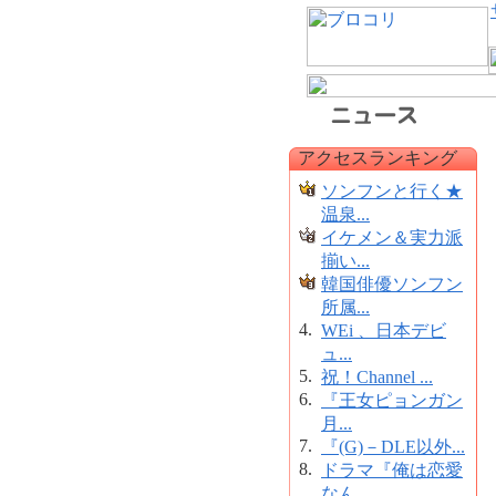
アクセスランキング
ソンフンと行く★
温泉...
イケメン＆実力派
揃い...
韓国俳優ソンフン
所属...
4.
WEi 、日本デビ
ュ...
5.
祝！Channel ...
6.
『王女ピョンガン
月...
7.
『(G)－DLE以外...
8.
ドラマ『俺は恋愛
なん...