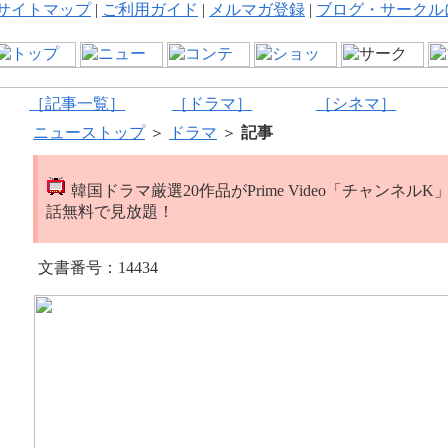
サイトマップ
|
ご利用ガイド
|
メルマガ登録
|
ブログ・サークル
［記事一覧］
［ドラマ］
［シネマ］
ニューストップ
＞
ドラマ
＞
記事
韓国ドラマ厳選20作品がPrime Video「チャンネルK
話無料で見放題！
文書番号：14434