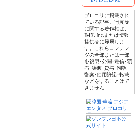
ブロコリに掲載され
ている記事、写真等
に関する著作権は、
IMX, Inc.または情報
提供者に帰属しま
す。これらコンテン
ツの全部または一部
を複製･公開･送信･頒
布･譲渡･貸与･翻訳･
翻案･使用許諾･転載
などをすることはで
きません。