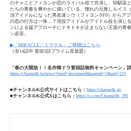
のチャニとフィヨンが恋のライバル役で共演し、幼馴染
たちの青春を爽やかに描いている。憧れの元推しルイス（チ
頂アイドルになった男友達シウ（フィヨン/SF9）からア
の恋の行方は一体…？現役アイドルがアイドル役を演じる
ンによる猛アプローチにドキドキが止まらない王道の青
ン必至。
▶「MIRACLE／ミラクル」ご視聴はこちら
（全14話中 冒頭3話プライム見放題）
「春の大開放！！名作韓ドラ冒頭話無料キャンペーン」
https://channelk.jp/news/?mod=document&pageid=1&uid=221
■チャンネルK公式サイトはこちら：
https://channelk.jp/
■チャンネルK公式Xはこちら：
https://x.com/ChannelK_PR