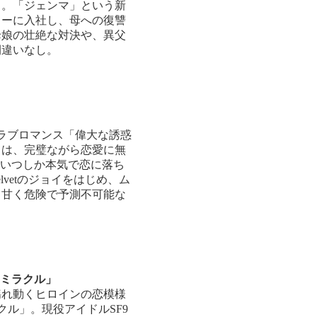
る。「ジェンマ」という新
カーに入社し、母への復讐
母娘の壮絶な対決や、異父
間違いなし。
ラブロマンス「偉大な誘惑
）は、完璧ながら恋愛に無
、いつしか本気で恋に落ち
lvetのジョイをはじめ、ム
、甘く危険で予測不可能な
／ミラクル」
揺れ動くヒロインの恋模様
クル」。現役アイドルSF9