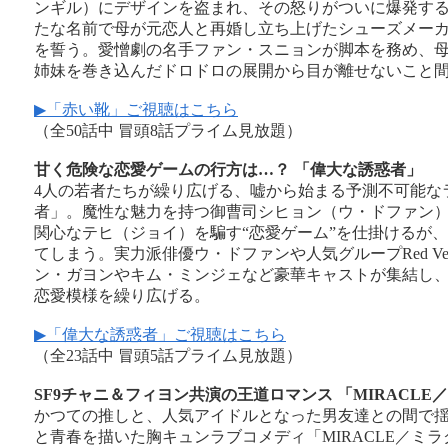
ンギル）にデザインを盗まれ、その怒りがついに爆発す
たな名前で母が元恋人と再婚し立ち上げたシューズメー
を誓う。愛憎劇の名手ファン・スニョンが脚本を務め、
姉妹を巻き込んだドロドロの展開から目が離せないこと
▶「赤い靴」ご視聴はこちら
（全50話中 冒頭8話プライム見放題）
甘く危険な恋愛ゲームの行方は…？ 「偉大な誘惑者」
4人の若者たちが繰り広げる、嘘から始まる予測不可能な
者」。魔性な魅力を持つ御曹司シヒョン（ウ・ドファン
関心なテヒ（ジョイ）を騙す“恋愛ゲーム”を仕掛けるが
てしまう。実力派俳優ウ・ドファンや人気グループRed Ve
ン・ガヨンやキム・ミンジェなど豪華キャストが集結し
恋愛模様を繰り広げる。
▶「偉大な誘惑者」ご視聴はこちら
（全23話中 冒頭5話プライム見放題）
SF9チャニ＆フィヨン共演の王道ロマンス 「MIRACLE
かつての推しと、人気アイドルとなった男友達との間で
と青春を描いた胸キュンラブコメディ「MIRACLE／ミラ