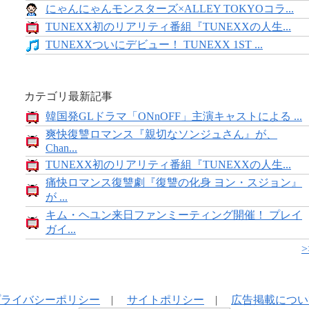
にゃんにゃんモンスターズ×ALLEY TOKYOコラ...
TUNEXX初のリアリティ番組『TUNEXXの人生...
TUNEXXついにデビュー！ TUNEXX 1ST ...
カテゴリ最新記事
韓国発GLドラマ「ONnOFF」主演キャストによる ...
爽快復讐ロマンス『親切なソンジュさん』が、
Chan...
TUNEXX初のリアリティ番組『TUNEXXの人生...
痛快ロマンス復讐劇『復讐の化身 ヨン・スジョン』
が ...
キム・ヘユン来日ファンミーティング開催！ プレイ
ガイ...
プライバシーポリシー
|
サイトポリシー
|
広告掲載につい