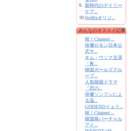
9.
新時代のデイリー
ケア...
10.
Netflixオリジ...
みんなのオススメ記事
祝！Channel ...
俳優ロモン日本公
式サ...
キム・ウソク主演
「夜...
韓国ガールズグル
ープ...
人気韓国ドラマ
『恋の...
俳優ソンフンによ
る温...
GFRIENDイェリ...
祝！Channel ...
韓国発バーチャル
アイ...
INFINITE×M...