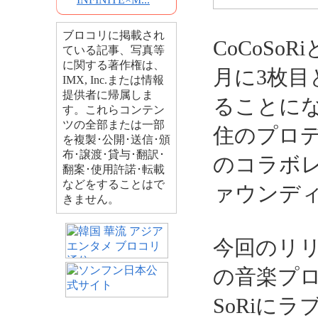
ブロコリに掲載され
CoCoSo
ている記事、写真等
に関する著作権は、
月に3枚
IMX, Inc.または情報
提供者に帰属しま
ることに
す。これらコンテン
ツの全部または一部
住のプロデュ
を複製･公開･送信･頒
布･譲渡･貸与･翻訳･
のコラボ
翻案･使用許諾･転載
などをすることはで
ァウンデ
きません。
今回のリ
の音楽プロデ
SoRiに