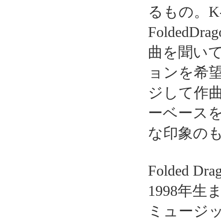
るもの。K
FoldedDr
曲を聞い
ョンを希望
ジして作
ーベース
な印象の
Folded
1998年
ミュージ