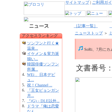
サイトマップ
|
ご利用ガイ
［記事一覧］
ニューストップ
＞
アクセスランキング
ソンフンと行く★
温泉...
SoRi、7月
イケメン＆実力派
揃い...
韓国俳優ソンフン
文書番号：1
所属...
4.
WEi 、日本デビ
ュ...
5.
祝！Channel ...
6.
『王女ピョンガン
月...
7.
『(G)－DLE以外...
8.
ドラマ『俺は恋愛
なん...