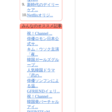
9.
新時代のデイリー
ケア...
10.
Netflixオリジ...
みんなのオススメ記事
祝！Channel ...
俳優ロモン日本公
式サ...
キム・ウソク主演
「夜...
韓国ガールズグル
ープ...
人気韓国ドラマ
『恋の...
俳優ソンフンによ
る温...
GFRIENDイェリ...
祝！Channel ...
韓国発バーチャル
アイ...
INFINITE×M...