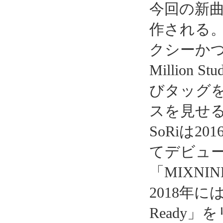
今回の新
作される。
クシーか
Millio
びタッグ
スを見せ
SoRiは2
てデビュー
「MIXN
2018年に
Ready