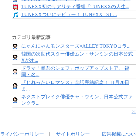
TUNEXX初のリアリティ番組『TUNEXXの人生...
TUNEXXついにデビュー！ TUNEXX 1ST ...
カテゴリ最新記事
にゃんにゃんモンスターズ×ALLEY TOKYOコラ...
韓国の次世代スター俳優ムン・サンミンの日本公式
Xがオ...
ドラマ「暴君のシェフ」ポップアップストア、 福
岡・名...
『じれったいロマンス』全話完結記念！ 11月20日
ま...
ネクストブレイク俳優チャ・ウミン、日本公式ファ
ンクラ...
>
プライバシーポリシー
|
サイトポリシー
|
広告掲載につい