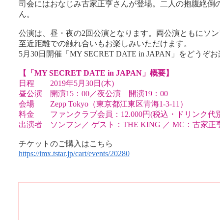
司会にはおなじみ古家正亨さんが登場。二人の抱腹絶倒
ん。
公演は、昼・夜の2回公演となります。両公演ともにソン
至近距離での触れ合いもお楽しみいただけます。
5月30日開催「MY SECRET DATE in JAPAN」をどう
【「MY SECRET DATE in JAPAN」概要】
日程 2019年5月30日(木)
昼公演 開演15：00／夜公演 開演19：00
会場 Zepp Tokyo（東京都江東区青海1-3-11）
料金 ファンクラブ会員：12.000円(税込・ドリンク代別
出演者 ソンフン／ ゲスト：THE KING ／ MC：古家正
チケットのご購入はこちら
https://imx.tstar.jp/cart/events/20280