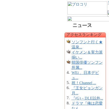
アクセスランキング
ソンフンと行く★
温泉...
イケメン＆実力派
揃い...
韓国俳優ソンフン
所属...
4.
WEi 、日本デビ
ュ...
5.
祝！Channel ...
6.
『王女ピョンガン
月...
7.
『(G)－DLE以外...
8.
ドラマ『俺は恋愛
なん...