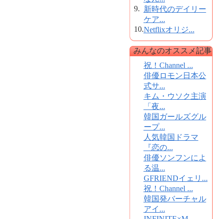
9.
新時代のデイリー
ケア...
10.
Netflixオリジ...
みんなのオススメ記事
祝！Channel ...
俳優ロモン日本公
式サ...
キム・ウソク主演
「夜...
韓国ガールズグル
ープ...
人気韓国ドラマ
『恋の...
俳優ソンフンによ
る温...
GFRIENDイェリ...
祝！Channel ...
韓国発バーチャル
アイ...
INFINITE×M...