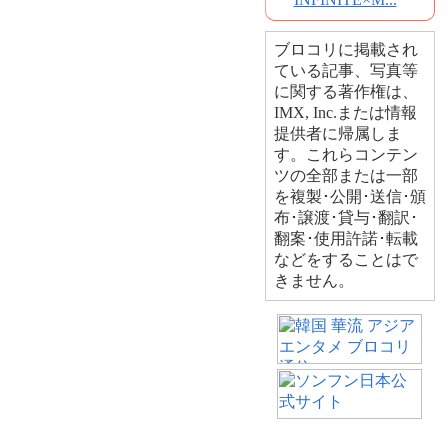
ブロコリに掲載され
ている記事、写真等
に関する著作権は、
IMX, Inc.または情報
提供者に帰属しま
す。これらコンテン
ツの全部または一部
を複製･公開･送信･頒
布･譲渡･貸与･翻訳･
翻案･使用許諾･転載
などをすることはで
きません。