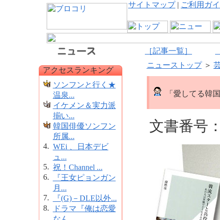
サイトマップ
|
ご利用ガイ
［記事一覧］
ニューストップ
＞
アクセスランキング
ソンフンと行く★
「愛してる韓国
温泉...
イケメン＆実力派
揃い...
文書番号：1
韓国俳優ソンフン
所属...
4.
WEi 、日本デビ
ュ...
5.
祝！Channel ...
6.
『王女ピョンガン
月...
7.
『(G)－DLE以外...
8.
ドラマ『俺は恋愛
なん...