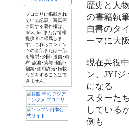
歴史と人
ブロコリに掲載され
の書籍執
ている記事、写真等
に関する著作権は、
自書のタ
IMX, Inc.または情報
ーマに大
提供者に帰属しま
す。これらコンテン
ツの全部または一部
を複製･公開･送信･頒
現在兵役
布･譲渡･貸与･翻訳･
翻案･使用許諾･転載
ン、JYJ
などをすることはで
きません。
になる
スターた
している
例も