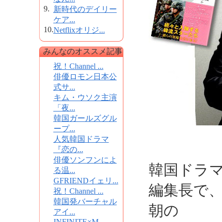
9.
新時代のデイリー
ケア...
10.
Netflixオリジ...
みんなのオススメ記事
祝！Channel ...
俳優ロモン日本公
式サ...
キム・ウソク主演
「夜...
韓国ガールズグル
ープ...
人気韓国ドラマ
『恋の...
俳優ソンフンによ
韓国ドラ
る温...
GFRIENDイェリ...
編集長で
祝！Channel ...
韓国発バーチャル
朝の
アイ...
INFINITE×M...