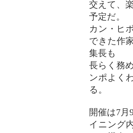
交えて、
予定だ。
カン・ヒ
できた作
集長も
長らく務
ンポよく
る。
開催は7月
イニング