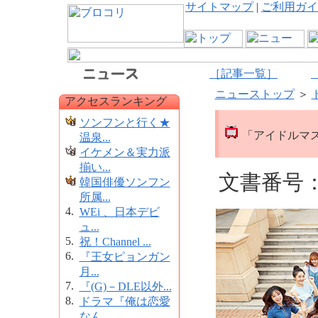
サイトマップ
|
ご利用ガイ
［記事一覧］
ニューストップ
＞
アクセスランキング
ソンフンと行く★
「アイドルマス
温泉...
イケメン＆実力派
揃い...
文書番号：1
韓国俳優ソンフン
所属...
4.
WEi 、日本デビ
ュ...
5.
祝！Channel ...
6.
『王女ピョンガン
月...
7.
『(G)－DLE以外...
8.
ドラマ『俺は恋愛
なん...