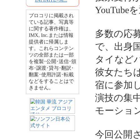
YouTu
ブロコリに掲載され
ている記事、写真等
に関する著作権は、
多数の応募
IMX, Inc.または情報
提供者に帰属しま
で、出身
す。これらコンテン
ツの全部または一部
タイなど
を複製･公開･送信･頒
布･譲渡･貸与･翻訳･
彼女たちは
翻案･使用許諾･転載
などをすることはで
宿に参加
きません。
演技の集
モーショ
今回公開