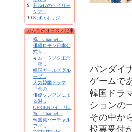
9.
新時代のデイリー
ケア...
10.
Netflixオリジ...
みんなのオススメ記事
祝！Channel ...
俳優ロモン日本公
式サ...
キム・ウソク主演
「夜...
バンダイ
韓国ガールズグル
ープ...
ゲームで
人気韓国ドラマ
『恋の...
韓国ドラ
俳優ソンフンによ
る温...
ションの一
GFRIENDイェリ...
祝！Channel ...
その中か
韓国発バーチャル
アイ...
投票受付が
INFINITE×M...