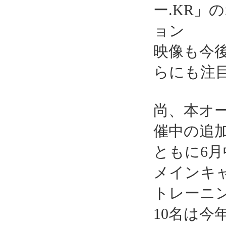
ー.KR」
ョン
映像も今
らにも注
尚、本オ
催中の追
ともに6
メインキャ
トレーニ
10名は今