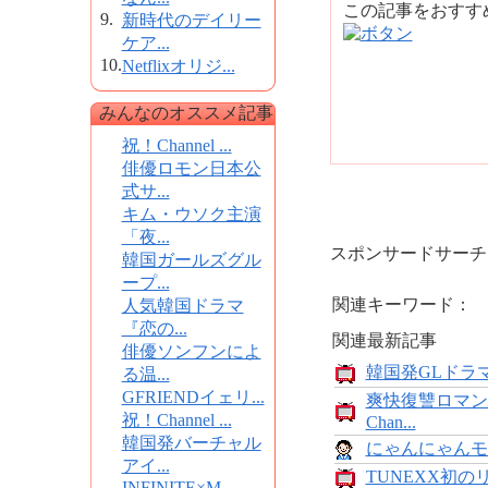
この記事をおす
9.
新時代のデイリー
ケア...
10.
Netflixオリジ...
みんなのオススメ記事
祝！Channel ...
俳優ロモン日本公
式サ...
キム・ウソク主演
「夜...
スポンサードサーチ
韓国ガールズグル
ープ...
関連キーワード：
人気韓国ドラマ
『恋の...
関連最新記事
俳優ソンフンによ
韓国発GLドラマ
る温...
GFRIENDイェリ...
爽快復讐ロマン
祝！Channel ...
Chan...
韓国発バーチャル
にゃんにゃんモンス
アイ...
TUNEXX初の
INFINITE×M...