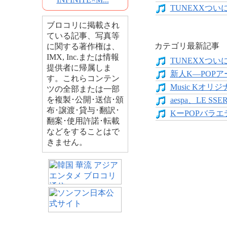
TUNEXXついにデ
ブロコリに掲載され
ている記事、写真等
カテゴリ最新記事
に関する著作権は、
IMX, Inc.または情報
TUNEXXついにデ
提供者に帰属しま
新人K―POPア
す。これらコンテン
Music Kオリジ
ツの全部または一部
を複製･公開･送信･頒
aespa、LE SS
布･譲渡･貸与･翻訳･
KーPOPバラエテ
翻案･使用許諾･転載
などをすることはで
きません。