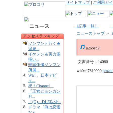
サイトマップ
|
ご利用ガイ
［記事一覧］
ニューストップ
＞
アクセスランキング
ソンフンと行く★
a26osb2j
温泉...
イケメン＆実力派
揃い...
文書番号：14080
韓国俳優ソンフン
所属...
wh0cd7610990
proza
4.
WEi 、日本デビ
ュ...
5.
祝！Channel ...
6.
『王女ピョンガン
月...
7.
『(G)－DLE以外...
8.
ドラマ『俺は恋愛
なん...