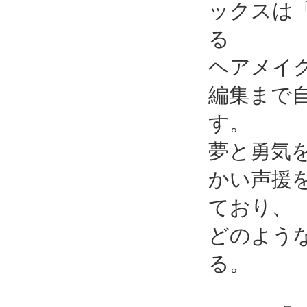
ックスは
る
ヘアメイ
編集まで
す。
夢と勇気
かい声援
ており、
どのよう
る。