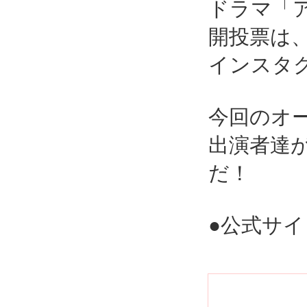
ドラマ「ア
開投票は、2
インスタ
今回のオ
出演者達
だ！
●公式サ