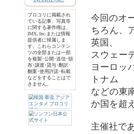
ブロコリに掲載され
今回のオ
ている記事、写真等
に関する著作権は、
ちろん、
IMX, Inc.または情報
提供者に帰属しま
英国、
す。これらコンテン
スウェー
ツの全部または一部
を複製･公開･送信･頒
ヨーロッ
布･譲渡･貸与･翻訳･
翻案･使用許諾･転載
トナム
などをすることはで
きません。
などの東
か国を超
主催社で