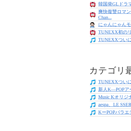
韓国発GLドラマ
爽快復讐ロマン
Chan...
にゃんにゃんモンス
TUNEXX初の
TUNEXXついにデ
カテゴリ
TUNEXXついにデ
新人K―POPア
Music Kオリジ
aespa、LE SS
KーPOPバラエテ