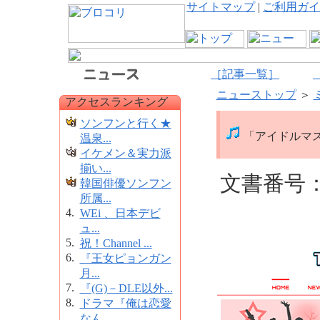
サイトマップ
|
ご利用ガイ
［記事一覧］
ニューストップ
＞
アクセスランキング
ソンフンと行く★
「アイドルマス
温泉...
イケメン＆実力派
揃い...
文書番号：1
韓国俳優ソンフン
所属...
4.
WEi 、日本デビ
ュ...
5.
祝！Channel ...
6.
『王女ピョンガン
月...
7.
『(G)－DLE以外...
8.
ドラマ『俺は恋愛
なん...