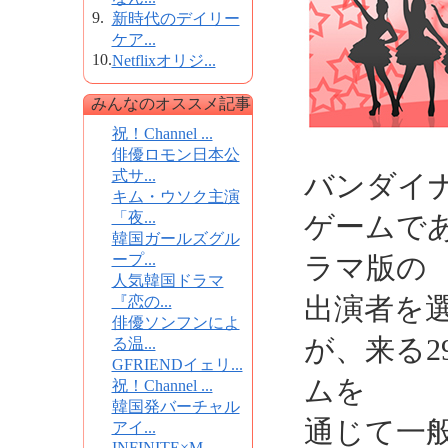
9.
新時代のデイリー
ケア...
10.
Netflixオリジ...
みんなのオススメ記事
祝！Channel ...
俳優ロモン日本公
式サ...
バンダイ
キム・ウソク主演
「夜...
ゲームで
韓国ガールズグル
ープ...
ラマ版の
人気韓国ドラマ
出演者を
『恋の...
俳優ソンフンによ
が、来る2
る温...
GFRIENDイェリ...
ムを
祝！Channel ...
韓国発バーチャル
通じて一
アイ...
INFINITE×M...