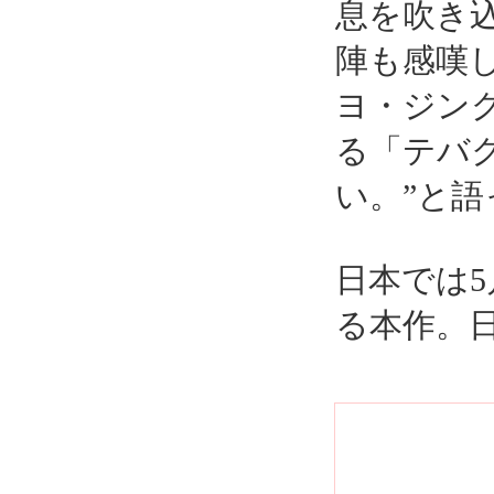
息を吹き
陣も感嘆
ヨ・ジン
る「テバ
い。”と語
日本では5
る本作。