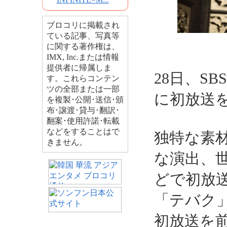
ブロコリに掲載され
ている記事、写真等
に関する著作権は、
IMX, Inc.または情報
提供者に帰属しま
28日、S
す。これらコンテン
ツの全部または一部
に初放送
を複製･公開･送信･頒
布･譲渡･貸与･翻訳･
翻案･使用許諾･転載
などをすることはで
独特な素
きません。
な演出、
どで初放
「テバク
初放送を