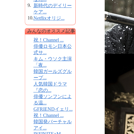
9.
新時代のデイリー
ケア...
10.
Netflixオリジ...
みんなのオススメ記事
祝！Channel ...
俳優ロモン日本公
式サ...
キム・ウソク主演
「夜...
韓国ガールズグル
ープ...
人気韓国ドラマ
『恋の...
俳優ソンフンによ
る温...
GFRIENDイェリ...
祝！Channel ...
韓国発バーチャル
アイ...
INFINITE×M...