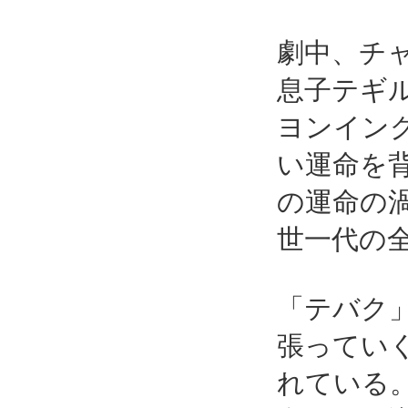
劇中、チ
息子テギ
ヨンイン
い運命を
の運命の
世一代の
「テバク
張ってい
れている