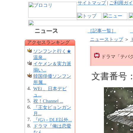
サイトマップ
|
ご利用ガイ
［記事一覧］
ニューストップ
＞
アクセスランキング
ソンフンと行く★
ドラマ「テバ
温泉...
イケメン＆実力派
揃い...
文書番号：1
韓国俳優ソンフン
所属...
4.
WEi 、日本デビ
ュ...
5.
祝！Channel ...
6.
『王女ピョンガン
月...
7.
『(G)－DLE以外...
8.
ドラマ『俺は恋愛
なん...