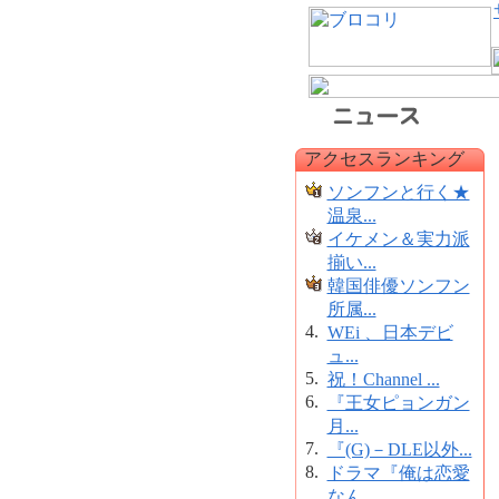
アクセスランキング
ソンフンと行く★
温泉...
イケメン＆実力派
揃い...
韓国俳優ソンフン
所属...
4.
WEi 、日本デビ
ュ...
5.
祝！Channel ...
6.
『王女ピョンガン
月...
7.
『(G)－DLE以外...
8.
ドラマ『俺は恋愛
なん...