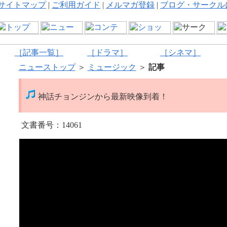
サイトマップ
|
ご利用ガイド
|
メルマガ登録
|
ブログ・サークル
［記事一覧］
［ドラマ］
［シネマ］
ニューストップ
＞
ミュージック
＞
記事
神話チョンジンから最新映像到着！
文書番号：14061