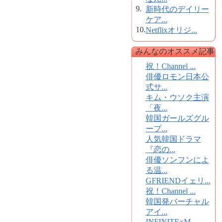
9.
新時代のデイリー
ケア...
10.
Netflixオリジ...
みんなのオススメ記事
祝！Channel ...
俳優ロモン日本公
式サ...
キム・ウソク主演
「夜...
韓国ガールズグル
ープ...
人気韓国ドラマ
『恋の...
俳優ソンフンによ
る温...
GFRIENDイェリ...
祝！Channel ...
韓国発バーチャル
アイ...
INFINITE×M...