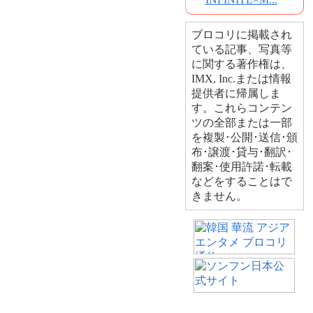
ブロコリに掲載され
ている記事、写真等
に関する著作権は、
IMX, Inc.または情報
提供者に帰属しま
す。これらコンテン
ツの全部または一部
を複製･公開･送信･頒
布･譲渡･貸与･翻訳･
翻案･使用許諾･転載
などをすることはで
きません。